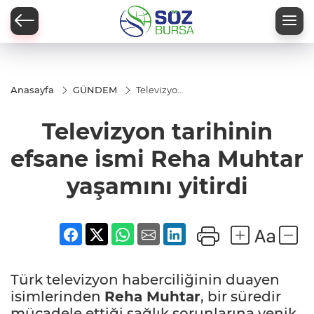
Anasayfa
GÜNDEM
Televizyon
tarihinin
efsane
Televizyon tarihinin
ismi Reha
Muhtar
yaşamını
efsane ismi Reha Muhtar
yitirdi
yaşamını yitirdi
Türk televizyon haberciliğinin duayen
isimlerinden
Reha Muhtar
, bir süredir
mücadele ettiği sağlık sorunlarına yenik