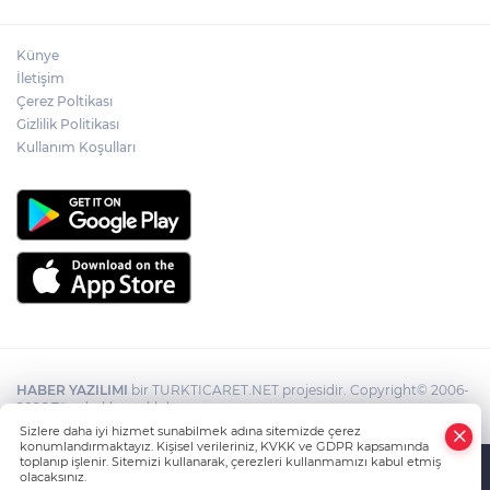
Künye
İletişim
Çerez Poltikası
Gizlilik Politikası
Kullanım Koşulları
HABER YAZILIMI
bir TURKTICARET.NET projesidir. Copyright© 2006-
2026 Tüm hakları saklıdır.
Sizlere daha iyi hizmet sunabilmek adına sitemizde çerez
konumlandırmaktayız. Kişisel verileriniz, KVKK ve GDPR kapsamında
toplanıp işlenir. Sitemizi kullanarak, çerezleri kullanmamızı kabul etmiş
olacaksınız.