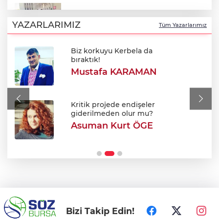
Acılı aileleri tehdit eden siber zorbalar
yakalandı!
YAZARLARIMIZ
Tüm Yazarlarımız
Biz korkuyu Kerbela da
Bir pembe elbiseyle başladı! Çocukların
bıraktık!
'Barbie Ablası' oldu
Mustafa KARAMAN
DAĞDER ve BUMEV gençler için masaya
oturdu: Eğitim birlikteliği
Kritik projede endişeler
giderilmeden olur mu?
Asuman Kurt ÖGE
Trabzonspor'dan tarihi rekor: Kombine
satışları 18 bini aştı!
Bizi Takip Edin!