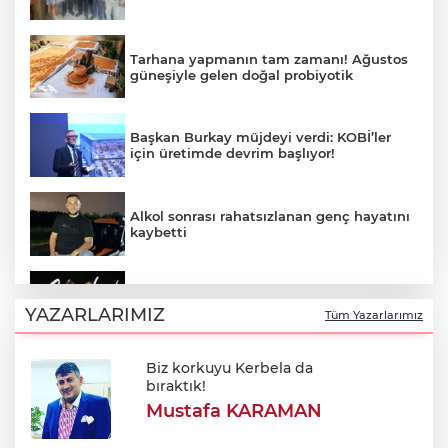
Tarhana yapmanın tam zamanı! Ağustos
güneşiyle gelen doğal probiyotik
Başkan Burkay müjdeyi verdi: KOBİ’ler
için üretimde devrim başlıyor!
Alkol sonrası rahatsızlanan genç hayatını
kaybetti
Aslı Hünel 64. Uluslararası Bursa
Festivali'nde sahne aldı!
YAZARLARIMIZ
Tüm Yazarlarımız
Biz korkuyu Kerbela da
Müslim Sarı duyurdu: Menderes Belediye
bıraktık!
Başkanı İlkay Çiçek disipline sevk edildi
Mustafa KARAMAN