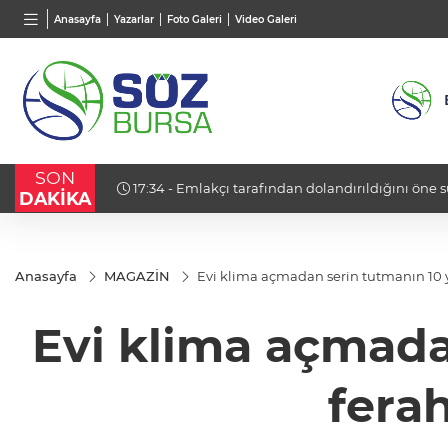
BGN
VND
GAU/
Anasayfa
Yazarlar
Foto Galeri
Video Galeri
27,9743
%-0,22
0,0018
%0,41
6.668
SON
ev hapsi’
17:34 - Emlakçı tarafından dolandırıldığını öne 
DAKİKA
girişiminde bulundu
Anasayfa
MAGAZİN
Evi klima açmadan serin tutmanın 10 y
Evi klima açmada
fera