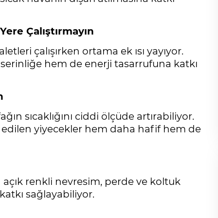
 Yere Çalıştırmayın
aletleri çalışırken ortama ek ısı yayıyor.
serinliğe hem de enerji tasarrufuna katkı
n
ğın sıcaklığını ciddi ölçüde artırabiliyor.
is edilen yiyecekler hem daha hafif hem de
Cihanşümul aptallık!
 açık renkli nevresim, perde ve koltuk
Abdullah ULUYURT
atkı sağlayabiliyor.