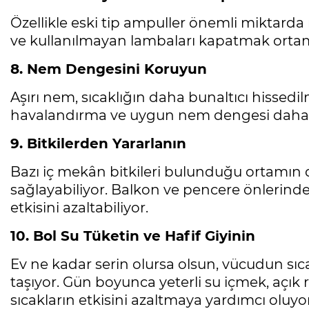
Ölüyor!
Özellikle eski tip ampuller önemli miktarda 
Uğur Ozan Özen
ve kullanılmayan lambaları kapatmak ortam 
8. Nem Dengesini Koruyun
Aşırı nem, sıcaklığın daha bunaltıcı hissedi
havalandırma ve uygun nem dengesi daha k
9. Bitkilerden Yararlanın
Bazı iç mekân bitkileri bulunduğu ortamın 
sağlayabiliyor. Balkon ve pencere önlerind
etkisini azaltabiliyor.
10. Bol Su Tüketin ve Hafif Giyinin
Ev ne kadar serin olursa olsun, vücudun 
taşıyor. Gün boyunca yeterli su içmek, açık 
sıcakların etkisini azaltmaya yardımcı oluyor