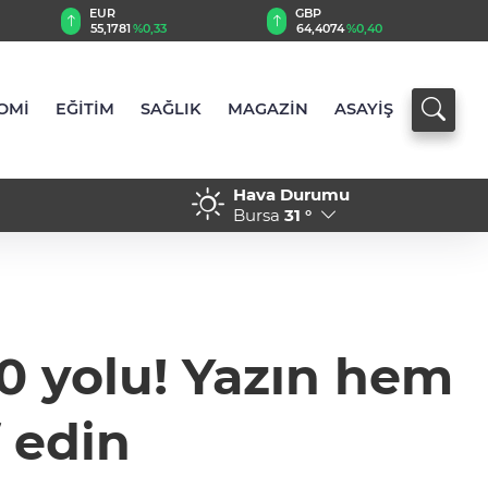
EUR
GBP
55,1781
%0,33
64,4074
%0,40
OMİ
EĞİTİM
SAĞLIK
MAGAZİN
ASAYİŞ
Hava Durumu
nabzını sahada tuttu
17:15 - ‘’Eskişehir'de yaşıy
Bursa
31 °
0 yolu! Yazın hem
 edin