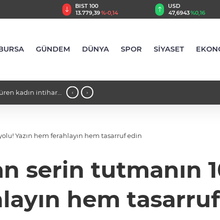
TRY
BIST 100
USD
,23
%2,71
13.779,39
%-0,14
47,6943
%0,16
BURSA
GÜNDEM
DÜNYA
SPOR
SİYASET
EKON
süren kadın intihar
17:28 - Başkan Aydın Osmangazi’nin 
‹
›
olu! Yazın hem ferahlayın hem tasarruf edin
n serin tutmanın 1
hlayın hem tasarruf