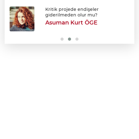
Uludağ'da orman yangını
Kritik projede endişeler
giderilmeden olur mu?
Asuman Kurt ÖGE
Efkan Ala: "Terörsüz Türkiye süreciyle
Türkiye Yüzyılı'na ilerleyeceğiz"