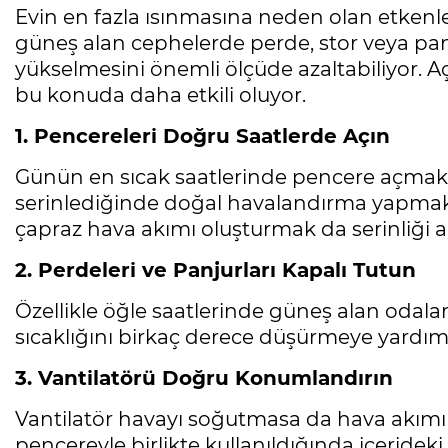
Evin en fazla ısınmasına neden olan etkenle
güneş alan cephelerde perde, stor veya pan
yükselmesini önemli ölçüde azaltabiliyor. Aç
bu konuda daha etkili oluyor.
1. Pencereleri Doğru Saatlerde Açın
Günün en sıcak saatlerinde pencere açmak 
serinlediğinde doğal havalandırma yapmak ön
çapraz hava akımı oluşturmak da serinliği art
2. Perdeleri ve Panjurları Kapalı Tutun
Özellikle öğle saatlerinde güneş alan odala
sıcaklığını birkaç derece düşürmeye yardımcı
3. Vantilatörü Doğru Konumlandırın
Vantilatör havayı soğutmasa da hava akımı ol
pencereyle birlikte kullanıldığında içerideki