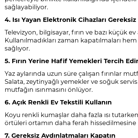
sağlayabiliyor.
4. Isı Yayan Elektronik Cihazları Gereksiz
Televizyon, bilgisayar, fırın ve bazı küçük ev 
Kullanılmadıkları zaman kapatılmaları hem 
sağlıyor.
5. Fırın Yerine Hafif Yemekleri Tercih Edi
Yaz aylarında uzun süre çalışan fırınlar mutfa
Salata, zeytinyağlı yemekler ve soğuk serv
mutfağın ısınmasını önlüyor.
6. Açık Renkli Ev Tekstili Kullanın
Mesele çöp değil, Bursa'nın
Koyu renkli kumaşlar daha fazla ısı tutarken
geleceği
örtüleri ortamın daha ferah hissedilmesine k
Sibel BARUTCU
7. Gereksiz Aydınlatmaları Kapatın