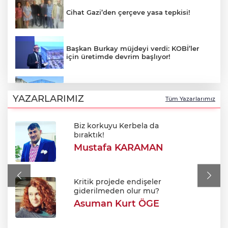
Cihat Gazi’den çerçeve yasa tepkisi!
Başkan Burkay müjdeyi verdi: KOBİ’ler
için üretimde devrim başlıyor!
Yıldırım'da çocuklar için bilim ve sanat
dolu yaz!
YAZARLARIMIZ
Tüm Yazarlarımız
Biz korkuyu Kerbela da
Alkol sonrası rahatsızlanan genç hayatını
bıraktık!
kaybetti
Mustafa KARAMAN
Tarhana yapmanın tam zamanı! Ağustos
güneşiyle gelen doğal probiyotik
Kritik projede endişeler
giderilmeden olur mu?
Asuman Kurt ÖGE
Efkan Ala: "Terörsüz Türkiye süreciyle
Türkiye Yüzyılı'na ilerleyeceğiz"