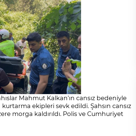
Cihanşümul aptallık!
hıslar Mahmut Kalkan'ın cansız bedeniyle
Abdullah ULUYURT
a kurtarma ekipleri sevk edildi. Şahsın cansız
ere morga kaldırıldı. Polis ve Cumhuriyet
Gölgelerin anlamı!
İbrahim ÖGE