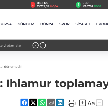
TRY
BIST 100
USD
,55
%2,59
13.779,39
%-0,14
47,6787
%0,18
BURSA
GÜNDEM
DÜNYA
SPOR
SİYASET
EKON
elçi atamaları!
00:24 - İYİ Partili Turhan Çömez hakk
‹
›
tti, dönemedi!
: Ihlamur toplamay