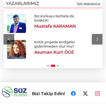
aklımın ucundan bile geçmez"
YAZARLARIMIZ
Tüm Yazarlarımız
Biz korkuyu Kerbela da
Oktay Yılmaz: "Spor yapmayan çocuk
bıraktık!
kalmayacak"
Mustafa KARAMAN
Avukatlar arasındaki tartışma kanlı bitti
Kritik projede endişeler
giderilmeden olur mu?
Asuman Kurt ÖGE
Şehir Hastanesi'nde otopark çilesi
Ağustos sonu bitiyor
Bizi Takip Edin!