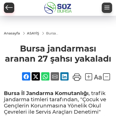
Anasayfa
ASAYİŞ
Bursa
jandarması
aranan 27
Bursa jandarması
şahsı
yakaladı
aranan 27 şahsı yakaladı
Bursa İl Jandarma Komutanlığı
, trafik
jandarma timleri tarafından, "Çocuk ve
Gençlerin Korunmasına Yönelik Okul
Çevreleri ile Servis Araçları Denetimi"