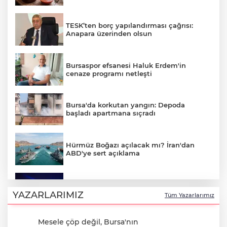
TESK’ten borç yapılandırması çağrısı:
Anapara üzerinden olsun
Bursaspor efsanesi Haluk Erdem'in
cenaze programı netleşti
Bursa'da korkutan yangın: Depoda
başladı apartmana sıçradı
Hürmüz Boğazı açılacak mı? İran'dan
ABD'ye sert açıklama
Bursa'da Perseid meteor yağmuru
heyecanı: Işıklar sönecek!
YAZARLARIMIZ
Tüm Yazarlarımız
Mesele çöp değil, Bursa'nın
700. yıl coşkusu Keles'i sardı: Dev