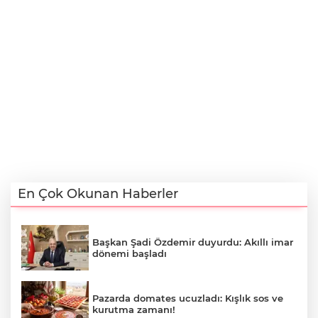
En Çok Okunan Haberler
Başkan Şadi Özdemir duyurdu: Akıllı imar
dönemi başladı
Pazarda domates ucuzladı: Kışlık sos ve
kurutma zamanı!