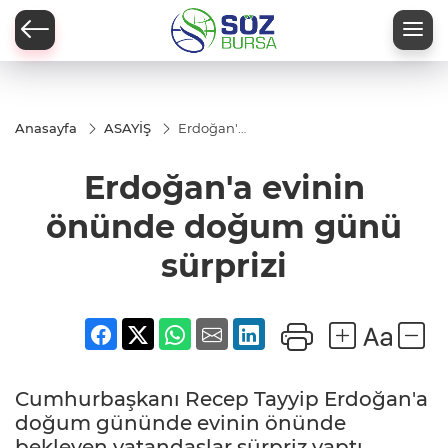
Anasayfa
ASAYİŞ
Erdoğan'a
evinin
önünde
Erdoğan'a evinin
doğum
günü
sürprizi
önünde doğum günü
sürprizi
Cumhurbaşkanı Recep Tayyip Erdoğan'a
doğum gününde evinin önünde
bekleyen vatandaşlar sürpriz yaptı.