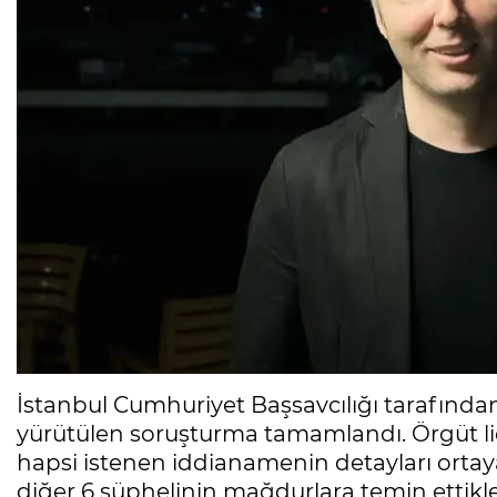
İstanbul Cumhuriyet Başsavcılığı tarafında
yürütülen soruşturma tamamlandı. Örgüt li
hapsi istenen iddianamenin detayları ortay
diğer 6 şüphelinin mağdurlara temin ettikl