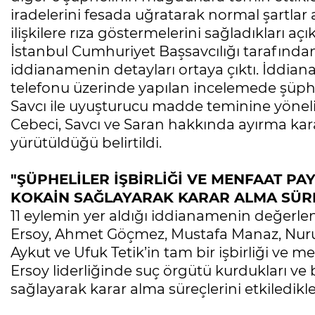
iradelerini fesada uğratarak normal şartlar 
ilişkilere rıza göstermelerini sağladıkları açı
İstanbul Cumhuriyet Başsavcılığı tarafınd
iddianamenin detayları ortaya çıktı. İddia
telefonu üzerinde yapılan incelemede şüphe
Savcı ile uyuşturucu madde teminine yönelik
Cebeci, Savcı ve Saran hakkında ayırma kara
yürütüldüğü belirtildi.
"ŞÜPHELİLER İŞBİRLİĞİ VE MENFAAT P
KOKAİN SAĞLAYARAK KARAR ALMA SÜRE
11 eylemin yer aldığı iddianamenin değerl
Ersoy, Ahmet Göçmez, Mustafa Manaz, Nuru
Aykut ve Ufuk Tetik’in tam bir işbirliği ve
Ersoy liderliğinde suç örgütü kurdukları 
sağlayarak karar alma süreçlerini etkiledikleri