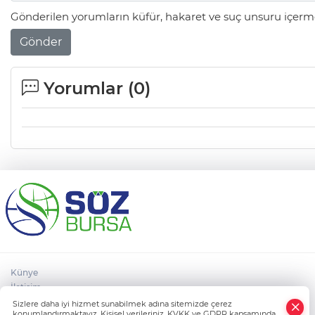
Gönderilen yorumların küfür, hakaret ve suç unsuru içerme
Gönder
Yorumlar (
0
)
Künye
İletişim
×
Çerez Poltikası
Sizlere daha iyi hizmet sunabilmek adına sitemizde çerez
Whatsapp
konumlandırmaktayız. Kişisel verileriniz, KVKK ve GDPR kapsamında