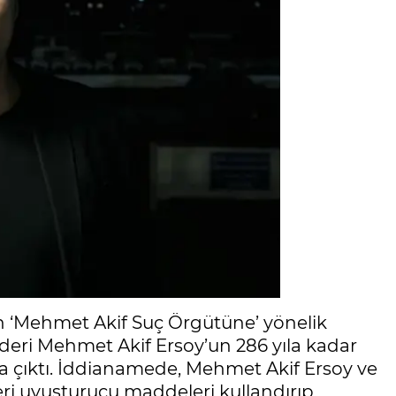
n ‘Mehmet Akif Suç Örgütüne’ yönelik
deri Mehmet Akif Ersoy’un 286 yıla kadar
a çıktı. İddianamede, Mehmet Akif Ersoy ve
eri uyuşturucu maddeleri kullandırıp