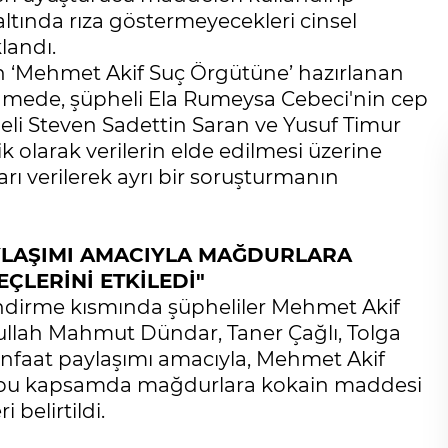
altında rıza göstermeyecekleri cinsel
klandı.
an ‘Mehmet Akif Suç Örgütüne’ hazırlanan
namede, şüpheli Ela Rumeysa Cebeci'nin cep
li Steven Sadettin Saran ve Yusuf Timur
 olarak verilerin elde edilmesi üzerine
rı verilerek ayrı bir soruşturmanın
AYLAŞIMI AMACIYLA MAĞDURLARA
ÇLERİNİ ETKİLEDİ"
endirme kısmında şüpheliler Mehmet Akif
llah Mahmut Dündar, Taner Çağlı, Tolga
 menfaat paylaşımı amacıyla, Mehmet Akif
ve bu kapsamda mağdurlara kokain maddesi
 belirtildi.