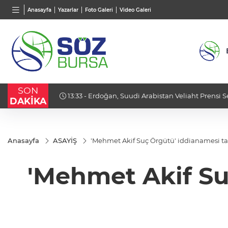
BGN
VND
GAU/
Anasayfa
Yazarlar
Foto Galeri
Video Galeri
27,9743
%-0,22
0,0018
%0,19
6.621,
SON
gelen
13:33 - Erdoğan, Suudi Arabistan Veliaht Prensi 
DAKİKA
Anasayfa
ASAYİŞ
'Mehmet Akif Suç Örgütü' iddianamesi 
'Mehmet Akif S