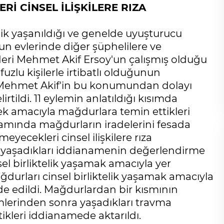
İ CİNSEL İLİŞKİLERE RIZA
lik yaşanıldığı ve genelde uyuşturucu
un evlerinde diğer şüphelilere ve
deri Mehmet Akif Ersoy'un çalışmış olduğu
zlu kişilerle irtibatlı olduğunun
n Mehmet Akif'in bu konumundan dolayı
irtildi. 11 eylemin anlatıldığı kısımda
mek amacıyla mağdurlara temin ettikleri
amında mağdurların iradelerini fesada
eyecekleri cinsel ilişkilere rıza
lik yaşadıkları iddianamenin değerlendirme
Cihanşümul aptallık!
el birliktelik yaşamak amacıyla yer
Abdullah ULUYURT
ğdurları cinsel birliktelik yaşamak amacıyla
e edildi. Mağdurlardan bir kısmının
emlerinden sonra yaşadıkları travma
Gölgelerin anlamı!
tikleri iddianamede aktarıldı.
İbrahim ÖGE