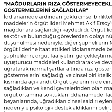
"MAĞDURLARIN RIZA GÖSTERMEYECEKLER
GÖSTERMELERİNİ SAĞLADILAR"
İddianamede ardından çoklu cinsel birlikte
maddelerin örgüt lideri Mehmet Akif Ersoy'
mağdurlara sağlandığı kaydedildi. Örgüt li
sektör ve bulunduğu görevlerden dolayı nüfu
düşünülmesi nedeniyle, diğer şüphelileri
örgüt liderine itaat ettikleri iddianamede bel
şüphelilerin, örgüt faaliyetini gerçekleştir
uyuşturucu maddeleri kullandırarak ve dev
uğratarak normal şartlar altında rıza gösterm
göstermelerini sağladığı ve cinsel birlikte
Mesele çöp değil, Bursa'nın
kısmında açıklandı. Örgüt üyelerinin de cins
geleceği
Sibel BARUTCU
sağladıkları ve kendi çevrelerinden olan ma
örgüt ortamına soktukları iddianamede ifad
Ölüyor!
beyanlarında, uğradıkları cinsel saldırı eyl
Uğur Ozan Özen
nedeniyle psikolojik destek aldıklarını belirt