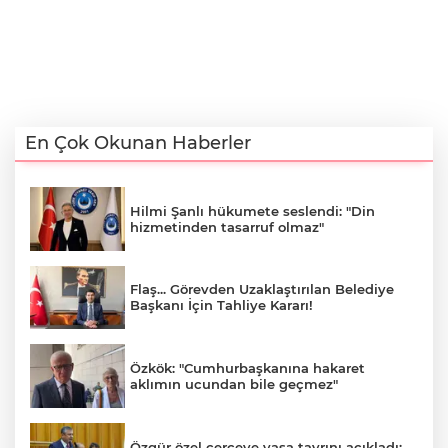
En Çok Okunan Haberler
Hilmi Şanlı hükumete seslendi: "Din
hizmetinden tasarruf olmaz"
Flaş... Görevden Uzaklaştırılan Belediye
Başkanı İçin Tahliye Kararı!
Özkök: "Cumhurbaşkanına hakaret
aklımın ucundan bile geçmez"
Özgür özel çerçeve yasa tavrını açıkladı: