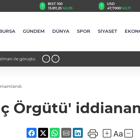
TRY
BIST 100
USD
74
%1,99
13.811,25
%0,09
47,7000
%0,17
BURSA
GÜNDEM
DÜNYA
SPOR
SİYASET
EKON
Selman ile görüştü
13:30 - Ömer Kızıl müjdeyi verdi: Ul
‹
›
sonra futboluna da imza attı!
tamamlandı
uç Örgütü' iddiana