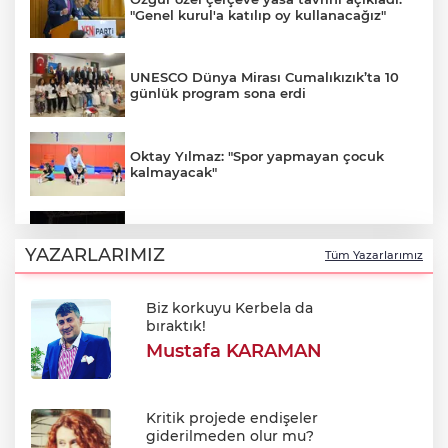
"Genel kurul'a katılıp oy kullanacağız"
UNESCO Dünya Mirası Cumalıkızık’ta 10
günlük program sona erdi
Oktay Yılmaz: "Spor yapmayan çocuk
kalmayacak"
Uluslararası Bursa Festivali minik
sanatseverlere kapılarını açtı
YAZARLARIMIZ
Tüm Yazarlarımız
Biz korkuyu Kerbela da
Avukatlar arasındaki tartışma kanlı bitti
bıraktık!
Mustafa KARAMAN
Şehir Hastanesi'nde otopark çilesi
Ağustos sonu bitiyor
Kritik projede endişeler
giderilmeden olur mu?