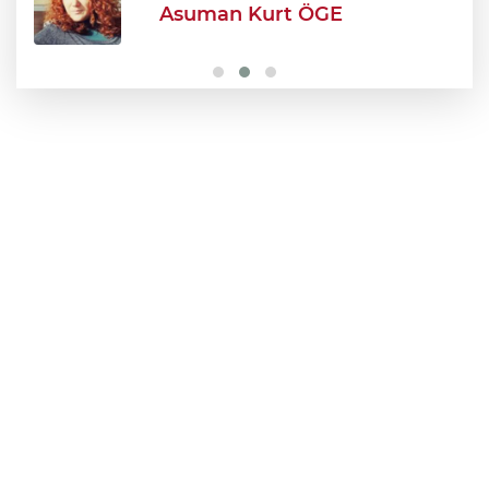
Asuman Kurt ÖGE
Özhan Market’ten yaza serinlik katacak
kampanya