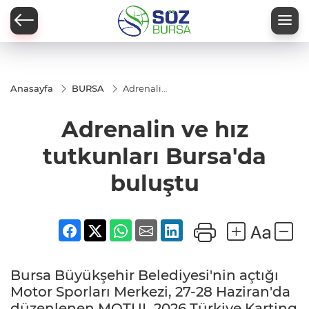
Anasayfa
BURSA
Adrenalin
ve hız
tutkunları
Adrenalin ve hız
Bursa'da
buluştu
tutkunları Bursa'da
buluştu
Bursa Büyükşehir Belediyesi'nin açtığı
Motor Sporları Merkezi, 27-28 Haziran'da
düzenlenen MOTUL 2026 Türkiye Karting