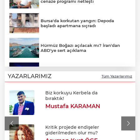
cenaze programı netleşti
Bursa'da korkutan yangın: Depoda
başladı apartmana sıçradı
Hürmüz Boğazı açılacak mı? İran'dan
ABD'ye sert açıklama
Bursa'da Perseid meteor yağmuru
heyecanı: Işıklar sönecek!
YAZARLARIMIZ
Tüm Yazarlarımız
Biz korkuyu Kerbela da
700. yıl coşkusu Keles'i sardı: Dev
bıraktık!
şenlikte unutulmaz gün!
Mustafa KARAMAN
Bursa'da korkutan yangın: Alevler
Fabrikaya ulaşmadan söndürüldü
Kritik projede endişeler
giderilmeden olur mu?