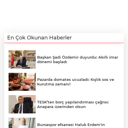
En Çok Okunan Haberler
Başkan Şadi Özdemir duyurdu: Akıllı imar
dönemi başladı
Pazarda domates ucuzladı: Kışlık sos ve
kurutma zamanı!
TESK’ten borç yapılandırması çağrısı:
Anapara üzerinden olsun
Bursaspor efsanesi Haluk Erdem'in