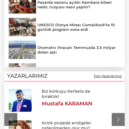
Pazarda sezonu açıldı: Kambara biberi
nedir, turşusu nasıl yapılır?
UNESCO Dünya Mirası Cumalıkızık’ta 10
günlük program sona erdi
Otomotiv ihracatı Temmuzda 3.5 milyar
doları aştı
Özkök: "Cumhurbaşkanına hakaret
aklımın ucundan bile geçmez"
YAZARLARIMIZ
Tüm Yazarlarımız
Biz korkuyu Kerbela da
Oktay Yılmaz: "Spor yapmayan çocuk
bıraktık!
kalmayacak"
Mustafa KARAMAN
Avukatlar arasındaki tartışma kanlı bitti
Kritik projede endişeler
giderilmeden olur mu?