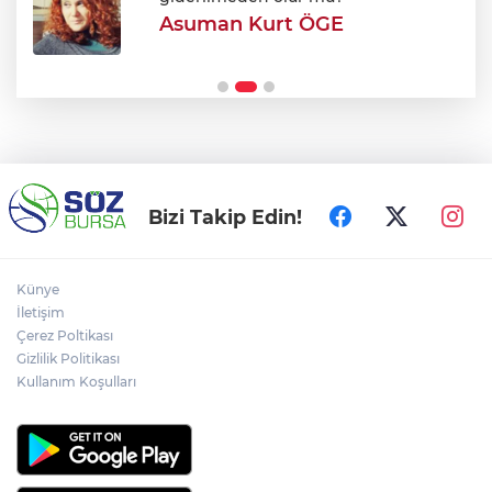
Asuman Kurt ÖGE
Şehir Hastanesi'nde otopark çilesi
Ağustos sonu bitiyor
Bizi Takip Edin!
Künye
İletişim
Çerez Poltikası
Gizlilik Politikası
Kullanım Koşulları