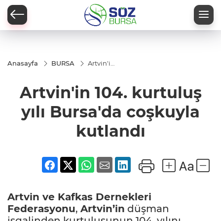
Anasayfa
BURSA
Artvin'in
104.
kurtuluş
Artvin'in 104. kurtuluş
yılı
Bursa'da
coşkuyla
yılı Bursa'da coşkuyla
kutlandı
kutlandı
Artvin
ve Kafkas Dernekleri
Federasyonu
,
Artvin’in
düşman
işgalinden kurtuluşunun 104. yılını