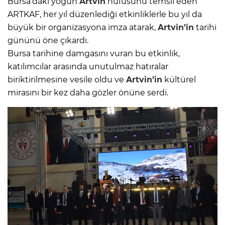
Bursa’daki yoğun
Artvin
nüfusunu temsil eden
ARTKAF, her yıl düzenlediği etkinliklerle bu yıl da
büyük bir organizasyona imza atarak,
Artvin’in
tarihi
gününü öne çıkardı.
Bursa tarihine damgasını vuran bu etkinlik,
katılımcılar arasında unutulmaz hatıralar
biriktirilmesine vesile oldu ve
Artvin’in
kültürel
mirasını bir kez daha gözler önüne serdi.