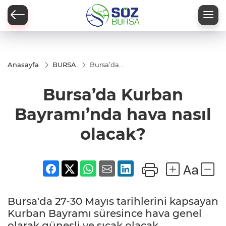
Anasayfa
BURSA
Bursa’da
Kurban
Bayramı’nda
Bursa’da Kurban
hava nasıl
olacak?
Bayramı’nda hava nasıl
olacak?
Bursa'da 27-30 Mayıs tarihlerini kapsayan
Kurban Bayramı süresince hava genel
olarak güneşli ve sıcak olacak.