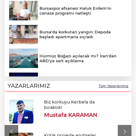
Bursaspor efsanesi Haluk Erdem'in
cenaze programı netleşti
Bursa'da korkutan yangın: Depoda
başladı apartmana sıçradı
Hürmüz Boğazı açılacak mı? İran'dan
ABD'ye sert açıklama
Bursa'da Perseid meteor yağmuru
heyecanı: Işıklar sönecek!
YAZARLARIMIZ
Tüm Yazarlarımız
Biz korkuyu Kerbela da
700. yıl coşkusu Keles'i sardı: Dev
bıraktık!
şenlikte unutulmaz gün!
Mustafa KARAMAN
Bursa'da korkutan yangın: Alevler
Fabrikaya ulaşmadan söndürüldü
Kritik projede endişeler