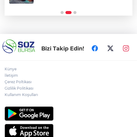
Türkiye Yüzyılı'na ilerleyeceğiz"
Bizi Takip Edin!
Künye
İletişim
Çerez Poltikası
Gizlilik Politikası
Kullanım Koşulları