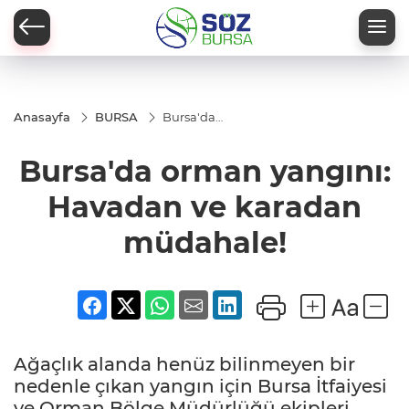
Anasayfa
BURSA
Bursa'da
orman
yangını:
Bursa'da orman yangını:
Havadan
ve
karadan
Havadan ve karadan
müdahale!
müdahale!
Ağaçlık alanda henüz bilinmeyen bir
nedenle çıkan yangın için Bursa İtfaiyesi
ve Orman Bölge Müdürlüğü ekipleri