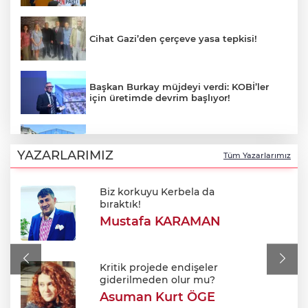
Cihat Gazi’den çerçeve yasa tepkisi!
Başkan Burkay müjdeyi verdi: KOBİ’ler
için üretimde devrim başlıyor!
Yıldırım'da çocuklar için bilim ve sanat
dolu yaz!
YAZARLARIMIZ
Tüm Yazarlarımız
Biz korkuyu Kerbela da
Alkol sonrası rahatsızlanan genç hayatını
bıraktık!
kaybetti
Mustafa KARAMAN
Tarhana yapmanın tam zamanı! Ağustos
güneşiyle gelen doğal probiyotik
Kritik projede endişeler
giderilmeden olur mu?
Asuman Kurt ÖGE
Efkan Ala: "Terörsüz Türkiye süreciyle