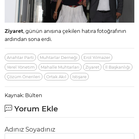
Ziyaret
, günün anısına çekilen hatıra fotoğrafının
ardından sona erdi.
Anahtar Parti
Muhtarlar Derneği
Erol Yılmazer
Yerel Yönetim
Mahalle Muhtarları
Ziyaret
İl Başkanlığı
Çözüm Önerileri
Ortak Akıl
İstişare
Kaynak: Bülten
Yorum Ekle
Adınız Soyadınız