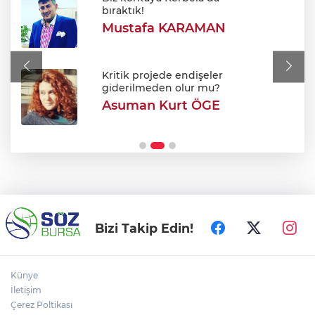
Alkol sonrası rahatsızlanan genç hayatını
bıraktık!
kaybetti
Mustafa KARAMAN
Tarhana yapmanın tam zamanı! Ağustos
güneşiyle gelen doğal probiyotik
Kritik projede endişeler
giderilmeden olur mu?
Asuman Kurt ÖGE
Efkan Ala: "Terörsüz Türkiye süreciyle
Türkiye Yüzyılı'na ilerleyeceğiz"
Bizi Takip Edin!
Künye
İletişim
Çerez Poltikası