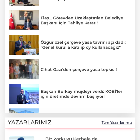
Flaş... Görevden Uzaklaştırılan Belediye
Başkanı İçin Tahliye Kararı!
Özgür özel çerçeve yasa tavrını açıkladı:
"Genel kurul'a katılıp oy kullanacağız"
Cihat Gazi’den çerçeve yasa tepkisi!
Başkan Burkay müjdeyi verdi: KOBİ’ler
için üretimde devrim başlıyor!
Yıldırım'da çocuklar için bilim ve sanat
dolu yaz!
YAZARLARIMIZ
Tüm Yazarlarımız
Biz korkuyu Kerbela da