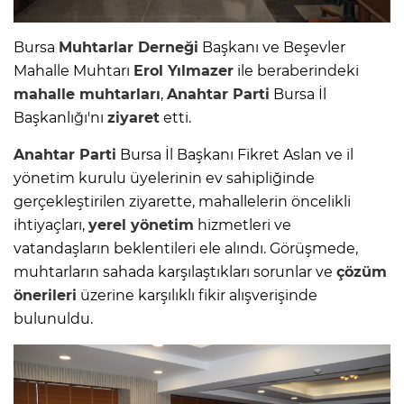
Bursa
Muhtarlar Derneği
Başkanı ve Beşevler
Mahalle Muhtarı
Erol Yılmazer
ile beraberindeki
mahalle muhtarları
,
Anahtar Parti
Bursa İl
Başkanlığı'nı
ziyaret
etti.
Anahtar Parti
Bursa İl Başkanı Fikret Aslan ve il
yönetim kurulu üyelerinin ev sahipliğinde
gerçekleştirilen ziyarette, mahallelerin öncelikli
ihtiyaçları,
yerel yönetim
hizmetleri ve
vatandaşların beklentileri ele alındı. Görüşmede,
muhtarların sahada karşılaştıkları sorunlar ve
çözüm
önerileri
üzerine karşılıklı fikir alışverişinde
bulunuldu.