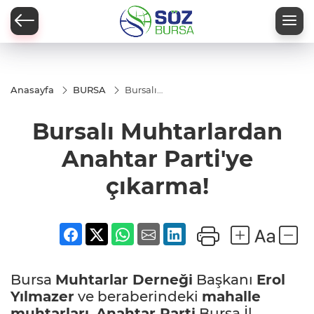
Anasayfa
BURSA
Bursalı
Muhtarlardan
Anahtar
Bursalı Muhtarlardan
Parti'ye
çıkarma!
Anahtar Parti'ye
çıkarma!
Bursa
Muhtarlar Derneği
Başkanı
Erol
Yılmazer
ve beraberindeki
mahalle
muhtarları
,
Anahtar Parti
Bursa İl