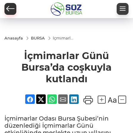
Anasayfa
BURSA
İçmimarlar
Günü
Bursa’da
İçmimarlar Günü
coşkuyla
kutlandı
Bursa’da coşkuyla
kutlandı
İçmimarlar Odası Bursa Şubesi’nin
düzenlediği İçmimarlar Günü
etkinliğinde meslekte uzun yıllarını