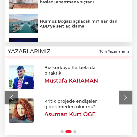
başladı apartmana sıçradı
Hürmüz Boğazı açılacak mı? İran'dan
ABD'ye sert açıklama
Bursa'da Perseid meteor yağmuru
heyecanı: Işıklar sönecek!
YAZARLARIMIZ
Tüm Yazarlarımız
Biz korkuyu Kerbela da
700. yıl coşkusu Keles'i sardı: Dev
bıraktık!
şenlikte unutulmaz gün!
Mustafa KARAMAN
Bursa'da korkutan yangın: Alevler
Fabrikaya ulaşmadan söndürüldü
Kritik projede endişeler
giderilmeden olur mu?
Asuman Kurt ÖGE
Bursa’da Sunroof’lu cami ilgi odağı oldu!
Kumandayla açılan kubbeyle klimasız
serinlik