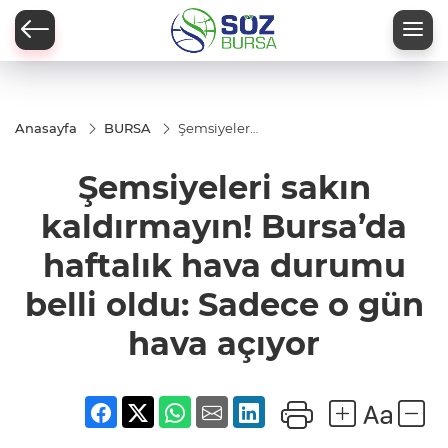
Anasayfa
BURSA
Şemsiyeleri
sakın
kaldırmayın!
Şemsiyeleri sakın
Bursa’da
haftalık
hava
kaldırmayın! Bursa’da
durumu
belli oldu:
haftalık hava durumu
Sadece o
gün hava
açıyor
belli oldu: Sadece o gün
hava açıyor