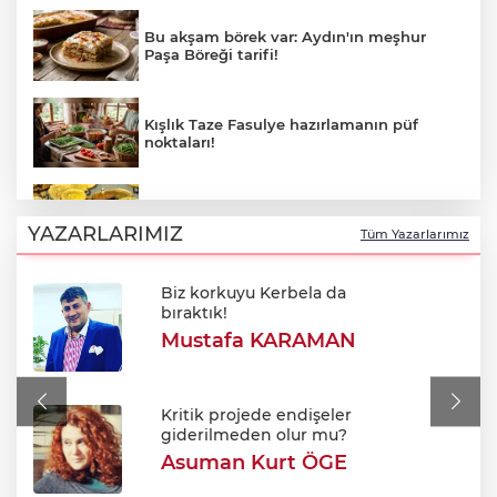
Bu akşam börek var: Aydın'ın meşhur
Paşa Böreği tarifi!
Kışlık Taze Fasulye hazırlamanın püf
noktaları!
5 Ağustos 2026 altın fiyatlarında son
durum!
YAZARLARIMIZ
Tüm Yazarlarımız
Biz korkuyu Kerbela da
BUSKİ duyurdu: Nilüfer'in iki
bıraktık!
mahallesinde 9 saatlik kesinti
Mustafa KARAMAN
Meclis'ten kabul edildi: Şehit ve gazi
maaşları iyileştirildi
Kritik projede endişeler
giderilmeden olur mu?
Asuman Kurt ÖGE
Bursa Festivali’nde 'Cimri' rüzgarı: Tam
not aldı!