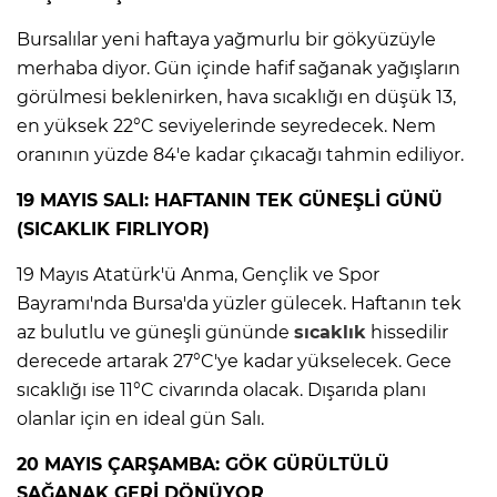
Bursalılar yeni haftaya yağmurlu bir gökyüzüyle
merhaba diyor. Gün içinde hafif sağanak yağışların
görülmesi beklenirken, hava sıcaklığı en düşük 13,
en yüksek 22°C seviyelerinde seyredecek. Nem
oranının yüzde 84'e kadar çıkacağı tahmin ediliyor.
19 MAYIS SALI: HAFTANIN TEK GÜNEŞLİ GÜNÜ
(SICAKLIK FIRLIYOR)
19 Mayıs Atatürk'ü Anma, Gençlik ve Spor
Bayramı'nda Bursa'da yüzler gülecek. Haftanın tek
az bulutlu ve güneşli gününde
sıcaklık
hissedilir
derecede artarak 27°C'ye kadar yükselecek. Gece
sıcaklığı ise 11°C civarında olacak. Dışarıda planı
olanlar için en ideal gün Salı.
20 MAYIS ÇARŞAMBA: GÖK GÜRÜLTÜLÜ
SAĞANAK GERİ DÖNÜYOR