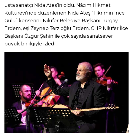
usta sanatçı Nida Ateş’in oldu. Nâzım Hikmet
Kültürevi’nde düzenlenen Nida Ateş “Fikrimin İnce
Gülü” konserini, Nilüfer Belediye Başkanı Turgay
Erdem, eşi Zeynep Terzioğlu Erdem, CHP Nilüfer İlçe
Başkanı Özgür Şahin ile çok sayıda sanatsever
büyük bir ilgiyle izledi.