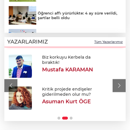
Öğrenci affı yürürlükte: 4 ay süre verildi,
şartlar belli oldu
Bursa'da Ata Sporu coşkusu: 30. Rahvan
At yarışları düzenlendi!
YAZARLARIMIZ
Tüm Yazarlarımız
Biz korkuyu Kerbela da
Haftaya yağmurla başlıyoruz: Bursa'da
bıraktık!
sıcaklıklar düşecek mi?
Mustafa KARAMAN
Habur Gümrük kapısı'nda 2026 yılının
rekoru kırıldı!
Kritik projede endişeler
giderilmeden olur mu?
Asuman Kurt ÖGE
Cezaevindeki Ömer Günel'den şok iddia:
"Tehdit ve iftira var!"