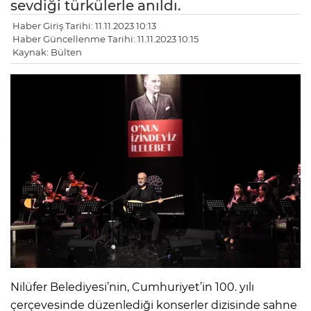
sevdiği türkülerle anıldı.
Haber Giriş Tarihi: 11.11.2023 10:13
Haber Güncellenme Tarihi: 11.11.2023 10:15
Kaynak: Bülten
Nilüfer Belediyesi’nin, Cumhuriyet’in 100. yılı
çerçevesinde düzenlediği konserler dizisinde sahne