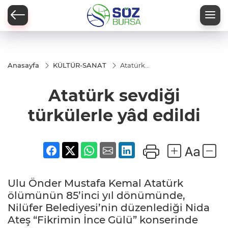
Anasayfa
KÜLTÜR-SANAT
Atatürk
sevdiği
türkülerle
Atatürk sevdiği
yâd edildi
türkülerle yâd edildi
Ulu Önder Mustafa Kemal Atatürk
ölümünün 85’inci yıl dönümünde,
Nilüfer Belediyesi’nin düzenlediği Nida
Ateş “Fikrimin İnce Gülü” konserinde