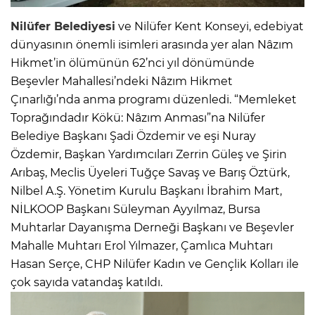
Nilüfer Belediyesi
ve Nilüfer Kent Konseyi, edebiyat
dünyasının önemli isimleri arasında yer alan Nâzım
Hikmet’in ölümünün 62’nci yıl dönümünde
Beşevler Mahallesi’ndeki Nâzım Hikmet
Çınarlığı’nda anma programı düzenledi. “Memleket
Toprağındadır Kökü: Nâzım Anması”na Nilüfer
Belediye Başkanı Şadi Özdemir ve eşi Nuray
Özdemir, Başkan Yardımcıları Zerrin Güleş ve Şirin
Arıbaş, Meclis Üyeleri Tuğçe Savaş ve Barış Öztürk,
Nilbel A.Ş. Yönetim Kurulu Başkanı İbrahim Mart,
NİLKOOP Başkanı Süleyman Ayyılmaz, Bursa
Muhtarlar Dayanışma Derneği Başkanı ve Beşevler
Mahalle Muhtarı Erol Yılmazer, Çamlıca Muhtarı
Hasan Serçe, CHP Nilüfer Kadın ve Gençlik Kolları ile
çok sayıda vatandaş katıldı.