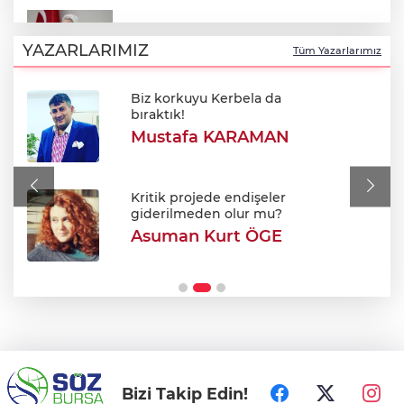
‘’Eskişehir'de yaşıyor" iddialarına yanıt:
"Önceliğim annelik!"
YAZARLARIMIZ
Tüm Yazarlarımız
Biz korkuyu Kerbela da
Bursa’da çalıntı araç kovalamacası
bıraktık!
kıskaçla bitti!
Mustafa KARAMAN
Türksat'tan yayın aktarımı açıklaması: TV
kanalları nasıl güncellenecek?
Kritik projede endişeler
giderilmeden olur mu?
Asuman Kurt ÖGE
Sınırda 500 Bin Euroluk Kaçakçılık
Operasyonu!
Bizi Takip Edin!