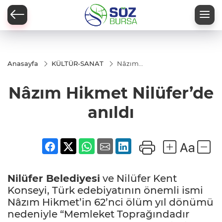
Anasayfa
KÜLTÜR-SANAT
Nâzım
Hikmet
Nilüfer’de
Nâzım Hikmet Nilüfer’de
anıldı
anıldı
Nilüfer Belediyesi
ve Nilüfer Kent
Konseyi, Türk edebiyatının önemli ismi
Nâzım Hikmet’in 62’nci ölüm yıl dönümü
nedeniyle “Memleket Toprağındadır