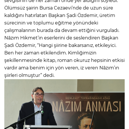
sevgisinin de her zaman önde yer aldığını söyledi.
Ölümsüz şairin Bursa Cezaevi’nde de uzun süre
kaldığını hatırlatan Başkan Şadi Özdemir, üretim
sürecinin ve toplumu eğitme yönündeki
çalışmalarının burada da devam ettiğini vurguladı.
Nâzım Hikmet’in eserlerini de seslendiren Başkan
Şadi Özdemir, “Hangi şiirine bakarsanız, etkileyici.
Ben her zaman etkilendim. Kimliğimizin
şekillenmesinde kitap, roman okuruz hepsinin etkisi
vardır ama benim için yön veren, iz veren Nâzım’ın
şiirleri olmuştur” dedi.