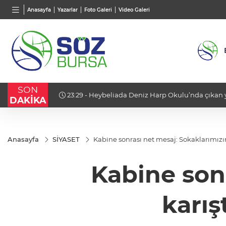
BGN
VND
GAU/
Anasayfa
Yazarlar
Foto Galeri
Video Galeri
28,0626
%0,37
0,0018
%0,14
6.488
SON
atejik bir
23:29 - Heybeliada Deniz Harp Okulu’nda çıkan
DAKİKA
Anasayfa
SİYASET
Kabine sonrası net mesaj: Sokaklarımızın
Kabine son
karış