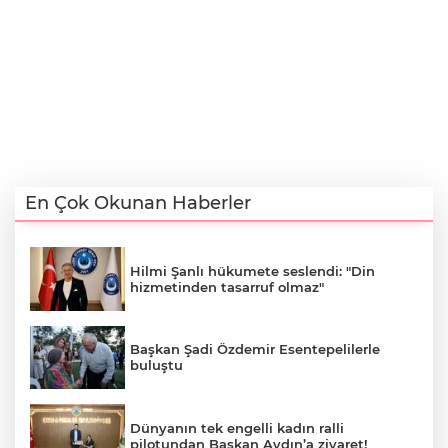
En Çok Okunan Haberler
Hilmi Şanlı hükumete seslendi: "Din
hizmetinden tasarruf olmaz"
Başkan Şadi Özdemir Esentepelilerle
buluştu
Dünyanın tek engelli kadın ralli
pilotundan Başkan Aydın’a ziyaret!