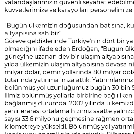
vatandaşlarımızın güvenli seyahat edebilmel
kuvvetlerimize ve karayolları personelimize
"Bugün ülkemizin doğusundan batısına, ku
altyapısına sahibiz"
Göreve geldiklerinde Türkiye'nin dört bir ya
olmadığını ifade eden Erdoğan, "Bugün ül
güneyine uzanan dev bir ulaşım altyapısına s
yılda ülkemizin ulaşım altyapısına devasa nit
milyar dolar, demir yollarında 80 milyar dola
tutarında yatırıma imza attık. Yatırımlarımı
bölünmüş yol uzunluğumuz bugün 30 bin 51 
ilimiz bölünmüş yollarla birbirine bağlı iken
bağlanmış durumda. 2002 yılında ülkemizde
Mesele çöp değil, Bursa'nın
şehirlerarası ortalama hızımız saatte yalnı
geleceği
sayısı 33,6 milyonu geçmesine rağmen orta
Sibel BARUTCU
kilometreye yükseldi. Bölünmüş yol yatırımlar