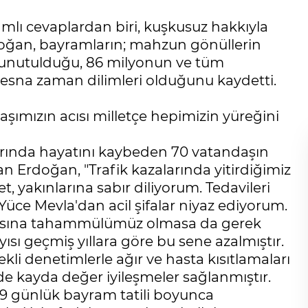
amlı cevaplardan biri, kuşkusuz hakkıyla
doğan, bayramların; mahzun gönüllerin
rın unutulduğu, 86 milyonun ve tüm
sna zaman dilimleri olduğunu kaydetti.
aşımızın acısı milletçe hepimizin yüreğini
arında hayatını kaybeden 70 vatandaşın
an Erdoğan, "Trafik kazalarında yitirdiğimiz
 yakınlarına sabır diliyorum. Tedavileri
üce Mevla'dan acil şifalar niyaz ediyorum.
masına tahammülümüz olmasa da gerek
yısı geçmiş yıllara göre bu sene azalmıştır.
ekli denetimlerle ağır ve hasta kısıtlamaları
de kayda değer iyileşmeler sağlanmıştır.
ğı 9 günlük bayram tatili boyunca