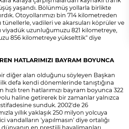
kafa kafaya çarpışmalardan kaynaklı trafik
şüş yaşandı. Bölünmüş yollarla birlikte
Gölgelerin anlamı!
ırdık. Otoyollarımızı bin 714 kilometreden
İbrahim ÖGE
 tünellerle, vadileri ve akarsuları köprüler ve
prü viyadük uzunluğumuzu 821 kilometreye,
zu 856 kilometreye yükselttik" diye
I TREN HATLARIMIZI BAYRAM BOYUNCA
bir diğer alan olduğunu söyleyen Başkan
a ilk defa kendi dönemlerinde tanıştığına
an hızlı tren hatlarımızı bayram boyunca 322
olu haline getirerek bir zamanlar yalnızca
 istifadesine sunduk. 2002'de 26
zla yıllık yaklaşık 250 milyon yolcuya
i vandalların 'yapılmasın' diye ortalığı
dünyanın en prestijli havalimanları