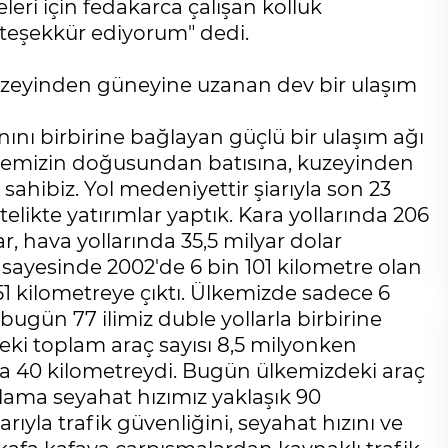
eri için fedakarca çalışan kolluk
 teşekkür ediyorum" dedi.
zeyinden güneyine uzanan dev bir ulaşım
nını birbirine bağlayan güçlü bir ulaşım ağı
kemizin doğusundan batısına, kuzeyinden
ahibiz. Yol medeniyettir şiarıyla son 23
elikte yatırımlar yaptık. Kara yollarında 206
r, hava yollarında 35,5 milyar dolar
z sayesinde 2002'de 6 bin 101 kilometre olan
kilometreye çıktı. Ülkemizde sadece 6
 bugün 77 ilimiz duble yollarla birbirine
ki toplam araç sayısı 8,5 milyonken
Cihanşümul aptallık!
zca 40 kilometreydi. Bugün ülkemizdeki araç
Abdullah ULUYURT
lama seyahat hızımız yaklaşık 90
ıyla trafik güvenliğini, seyahat hızını ve