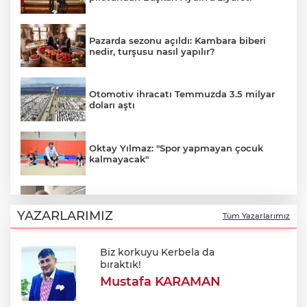
Pazarda sezonu açıldı: Kambara biberi
nedir, turşusu nasıl yapılır?
Otomotiv ihracatı Temmuzda 3.5 milyar
doları aştı
Oktay Yılmaz: "Spor yapmayan çocuk
kalmayacak"
Özkök: "Cumhurbaşkanına hakaret
aklımın ucundan bile geçmez"
YAZARLARIMIZ
Tüm Yazarlarımız
Biz korkuyu Kerbela da
UNESCO Dünya Mirası Cumalıkızık’ta 10
bıraktık!
günlük program sona erdi
Mustafa KARAMAN