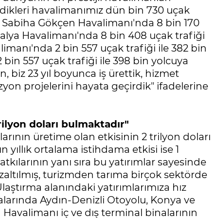
edikleri havalimanımız dün bin 730 uçak
nce Sabiha Gökçen Havalimanı'nda 8 bin 170
ntalya Havalimanı'nda 8 bin 408 uçak trafiği
imanı'nda 2 bin 557 uçak trafiği ile 382 bin
in 557 uçak trafiği ile 398 bin yolcuya
en, biz 23 yıl boyunca iş ürettik, hizmet
izyon projelerini hayata geçirdik" ifadelerine
rilyon doları bulmaktadır"
ının üretime olan etkisinin 2 trilyon doları
n yıllık ortalama istihdama etkisi ise 1
tkılarının yanı sıra bu yatırımlar sayesinde
i azaltılmış, turizmden tarıma birçok sektörde
laştırma alanındaki yatırımlarımıza hız
larında Aydın-Denizli Otoyolu, Konya ve
a Havalimanı iç ve dış terminal binalarının