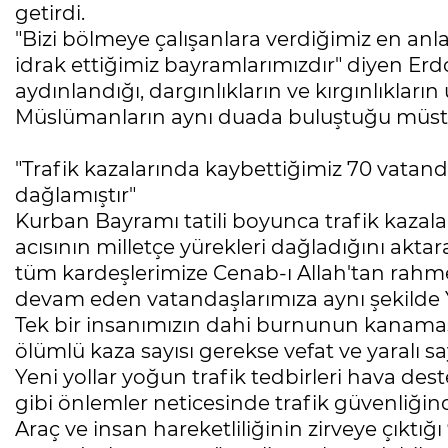
getirdi.
"Bizi bölmeye çalışanlara verdiğimiz en anl
idrak ettiğimiz bayramlarımızdır" diyen Er
aydınlandığı, dargınlıkların ve kırgınlıkla
Müslümanların aynı duada buluştuğu müste
"Trafik kazalarında kaybettiğimiz 70 vatand
dağlamıştır"
Kurban Bayramı tatili boyunca trafik kazal
acısının milletçe yürekleri dağladığını aktar
tüm kardeşlerimize Cenab-ı Allah'tan rahmet,
devam eden vatandaşlarımıza aynı şekilde Y
Tek bir insanımızın dahi burnunun kana
ölümlü kaza sayısı gerekse vefat ve yaralı sa
Yeni yollar yoğun trafik tedbirleri hava dest
gibi önlemler neticesinde trafik güvenliğin
Araç ve insan hareketliliğinin zirveye çıktı