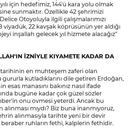
ılı için hedefimiz, 144'ü kara yolu olmak
sine sunmaktır. Özellikle 42 şehrimizi
elice Otoyoluyla ilgili çalışmalarımızı
8 viyadük, 22 kavşak köprüsünün yer aldığı
yi inşallah gelecek yıl hizmete alacağız"
LLAH'IN İZNİYLE KIYAMETE KADAR DA
arihinin en muhteşem zaferi olan
gururla kutladıklarını dile getiren Erdoğan,
n esas manasını bakınız nasıl ifade
kında bugüne kadar çok güzel sözler
ber'in onu övmesi yeterdi. Ancak bu
in alınması mıydı? Biz buna inanmıyoruz,
hrin alınmasıyla tarihte yeni bir devir
beraber ruhların fethi, kalplerin fethidir.