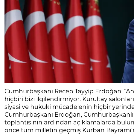
Cumhurbaşkanı Recep Tayyip Erdoğan, "Ana 
hiçbiri bizi ilgilendirmiyor. Kurultay salo
siyasi ve hukuki mücadelenin hiçbir yerind
Cumhurbaşkanı Erdoğan, Cumhurbaşkanlığı K
toplantısının ardından açıklamalarda bu
önce tüm milletin geçmiş Kurban Bayramı'nı 