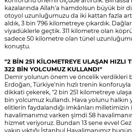
konforunu önemli ölçüde artırdık. Bilhassa 
Ölüyor!
kazalarında Allah'a hamdolsun büyük bir dü
Uğur Ozan Özen
otoyol uzunluğumuzu da iki kattan fazla art
aldık, 3 bin 796 kilometreye çıkardık. Dağları
viyadüklerle geçtik. 311 kilometre olan kö
sadece 50 kilometre olan tünel uzunluğumu
konuştu.
"2 BİN 251 KİLOMETREYE ULAŞAN HIZL
322 BİN YOLCUMUZ KULLANDI"
Demir yolunun önem ve öncelik verdikleri 
Erdoğan, Türkiye'nin hızlı trenin konforuyl
dikkati çekerek, "2 bin 251 kilometreye ulaş
bin yolcumuz kullandı. Hava yolunu halkın y
elitlerin faydalandığı imkânları milletimizin
havalimanımız varken şimdi 58 havalimanımı
hizmet veriyoruz. Bundan 13 sene evvel Gezic
yakıp yıktığı İstanbul Havalimanımız bugün 