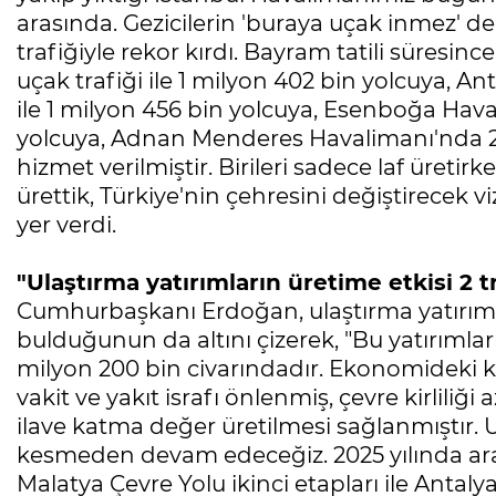
arasında. Gezicilerin 'buraya uçak inmez' d
trafiğiyle rekor kırdı. Bayram tatili süresi
uçak trafiği ile 1 milyon 402 bin yolcuya, A
ile 1 milyon 456 bin yolcuya, Esenboğa Haval
yolcuya, Adnan Menderes Havalimanı'nda 2 b
hizmet verilmiştir. Birileri sadece laf üretirk
ürettik, Türkiye'nin çehresini değiştirecek v
yer verdi.
"Ulaştırma yatırımların üretime etkisi 2 t
Cumhurbaşkanı Erdoğan, ulaştırma yatırımlar
bulduğunun da altını çizerek, "Bu yatırımları
milyon 200 bin civarındadır. Ekonomideki ka
vakit ve yakıt israfı önlenmiş, çevre kirliliğ
ilave katma değer üretilmesi sağlanmıştır. U
kesmeden devam edeceğiz. 2025 yılında ara
Malatya Çevre Yolu ikinci etapları ile Antaly