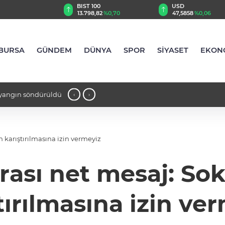
TRY
BIST 100
USD
,84
%-0,11
13.798,82
%0,70
47,5858
%0,06
BURSA
GÜNDEM
DÜNYA
SPOR
SİYASET
EKON
 yangın söndürüldü
23:26 - TBMM genel kurulu'nda 'Fezle
‹
›
 karıştırılmasına izin vermeyiz
rası net mesaj: Sok
tırılmasına izin ve