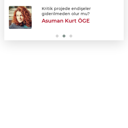
Avukatlar arasındaki tartışma kanlı bitti
Kritik projede endişeler
giderilmeden olur mu?
Asuman Kurt ÖGE
Şehir Hastanesi'nde otopark çilesi
Ağustos sonu bitiyor