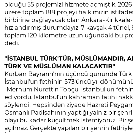
olduğu 55 projemizi hizmete açmıştık. 2026 y
üzere toplam 188 projeyi halkımızın istifade
birbirine bağlayacak olan Ankara-Kırıkkale-D
hızlandırmış durumdayız. 7 kavşak 4 tünel, 
toplam 120 kilometre uzunluğundaki bu proje
dedi.
"İSTANBUL TÜRK'TÜR, MÜSLÜMANDIR, A
TÜRK VE MÜSLÜMAN KALACAKTIR"
Kurban Bayramı'nın üçüncü gününde Türk t
İstanbul'un fethinin 573'üncü yıl dönümünü 
"Merhum Nurettin Topçu, İstanbul'un fethini
ediyordu. İstanbul'un kahraman fatihi hak
söylendi. Hepsinden ziyade Hazreti Peygam
Osmanlı Padişahının yaptığı yalnız bir şehr
olayı bu kadar küçültmek istemiyoruz. Bir şe
açılmaz. Gerçekte yapılan bir şehrin fethiyle 