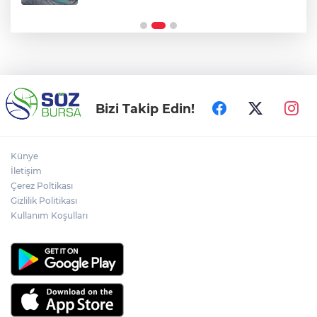
yapan şahsa ‘ev hapsi’ tedbiri
Bizi Takip Edin!
Künye
İletişim
Çerez Poltikası
Gizlilik Politikası
Kullanım Koşulları