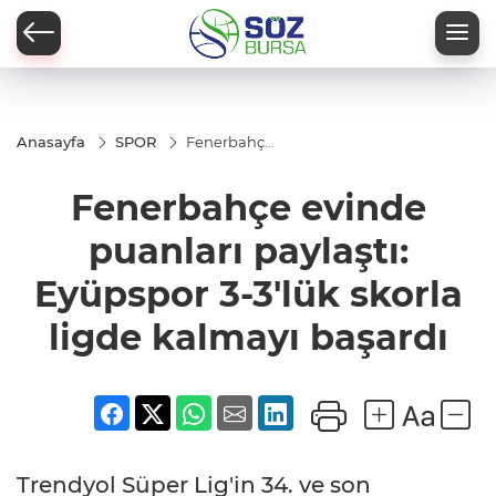
Anasayfa
SPOR
Fenerbahçe
evinde
puanları
Fenerbahçe evinde
paylaştı:
Eyüpspor 3-
3'lük skorla
puanları paylaştı:
ligde
kalmayı
Eyüpspor 3-3'lük skorla
başardı
ligde kalmayı başardı
Trendyol Süper Lig'in 34. ve son