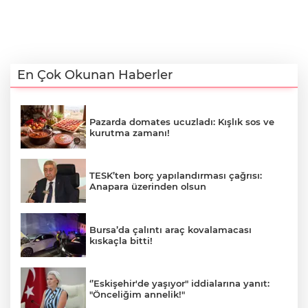
En Çok Okunan Haberler
Pazarda domates ucuzladı: Kışlık sos ve
kurutma zamanı!
TESK’ten borç yapılandırması çağrısı:
Anapara üzerinden olsun
Bursa’da çalıntı araç kovalamacası
kıskaçla bitti!
‘’Eskişehir'de yaşıyor" iddialarına yanıt:
"Önceliğim annelik!"