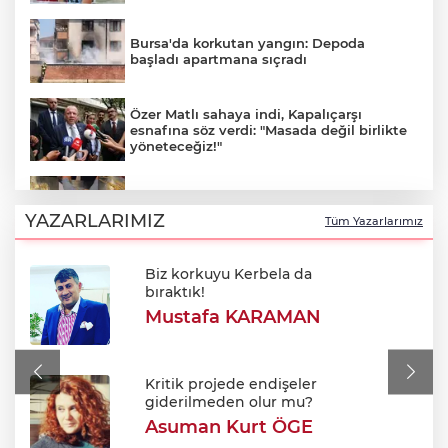
Bursa'da korkutan yangın: Depoda
başladı apartmana sıçradı
Özer Matlı sahaya indi, Kapalıçarşı
esnafına söz verdi: "Masada değil birlikte
yöneteceğiz!"
Sınırda 500 Bin Euroluk Kaçakçılık
Operasyonu!
YAZARLARIMIZ
Tüm Yazarlarımız
Biz korkuyu Kerbela da
Oto Kilit Dükkanında Sır Ölüm: Biri
bıraktık!
Otomobilde İki Genç Ölü Bulundu!
Mustafa KARAMAN
Türkiye, Suudi Arabistan ve Pakistan'dan
ortak savunma anlaşması!
Kritik projede endişeler
giderilmeden olur mu?
Asuman Kurt ÖGE
Aziz Yıldırım’ın kızına yönelik paylaşım