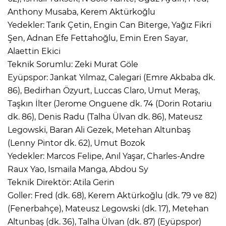
Anthony Musaba, Kerem Aktürkoğlu
Yedekler: Tarık Çetin, Engin Can Biterge, Yağız Fikri
Şen, Adnan Efe Fettahoğlu, Emin Eren Sayar,
Alaettin Ekici
Teknik Sorumlu: Zeki Murat Göle
Eyüpspor: Jankat Yılmaz, Calegari (Emre Akbaba dk.
86), Bedirhan Özyurt, Luccas Claro, Umut Meraş,
Taşkın İlter (Jerome Onguene dk. 74 (Dorin Rotariu
dk. 86), Denis Radu (Talha Ülvan dk. 86), Mateusz
Legowski, Baran Ali Gezek, Metehan Altunbaş
(Lenny Pintor dk. 62), Umut Bozok
Yedekler: Marcos Felipe, Anıl Yaşar, Charles-Andre
Raux Yao, Ismaila Manga, Abdou Sy
Teknik Direktör: Atila Gerin
Goller: Fred (dk. 68), Kerem Aktürkoğlu (dk. 79 ve 82)
(Fenerbahçe), Mateusz Legowski (dk. 17), Metehan
Altunbaş (dk. 36), Talha Ülvan (dk. 87) (Eyüpspor)