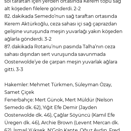
sol taraftan içeri yerden ortasında Kerem topu sağ
alt köşeden filelere gönderdi. 2-2
82. dakikada Semedo’nun sağ taraftan ortasında
Kerem Aktürkoğlu, ceza sahası içi sağ çaprazdan
gelişine vuruşunda meşin yuvarlağı yakın köşeden
ağlarla gönderdi. 3-2
87. dakikada Rotariu’nun pasında Talha’nın ceza
sahası dışından sert vuruşunda savunmada
Oosterwolde’ye de çarpan meşin yuvarlak ağlara
gitti. 3-3
Hakemler: Mehmet Türkmen, Süleyman Özay,
Samet Çiçek
Fenerbahçe: Mert Günok, Mert Müldür (Nelson
Semedo dk. 62), Yiğit Efe Demir (Jayden
Oosterwolde dk. 46), Çağlar Söyüncü (Kamil Efe
Üregen dk. 46), Archie Brown (Levent Mercan dk.
62), İsmail Yüksek, N'Golo Kante, Oğuz Aydın, Fred,