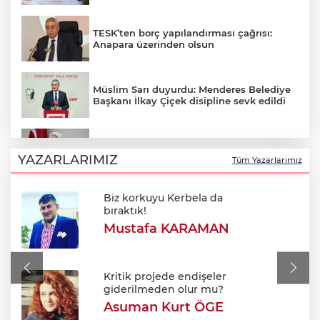
TESK’ten borç yapılandırması çağrısı:
Anapara üzerinden olsun
Müslim Sarı duyurdu: Menderes Belediye
Başkanı İlkay Çiçek disipline sevk edildi
‘’Eskişehir'de yaşıyor" iddialarına yanıt:
"Önceliğim annelik!"
YAZARLARIMIZ
Tüm Yazarlarımız
Biz korkuyu Kerbela da
Bursa’da çalıntı araç kovalamacası
bıraktık!
kıskaçla bitti!
Mustafa KARAMAN
Türksat'tan yayın aktarımı açıklaması: TV
kanalları nasıl güncellenecek?
Kritik projede endişeler
giderilmeden olur mu?
Asuman Kurt ÖGE
Sınırda 500 Bin Euroluk Kaçakçılık