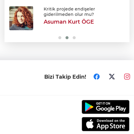
Meclis'ten kabul edildi: Şehit ve gazi
maaşları iyileştirildi
Kritik projede endişeler
giderilmeden olur mu?
Asuman Kurt ÖGE
Bursa Festivali’nde 'Cimri' rüzgarı: Tam
not aldı!
Bizi Takip Edin!