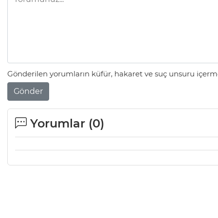
Gönderilen yorumların küfür, hakaret ve suç unsuru içerme
Gönder
Yorumlar (
0
)
Mesele çöp değil, Bursa'nın
geleceği
Sibel BARUTCU