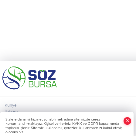
Ölüyor!
Uğur Ozan Özen
Künye
İletişim
×
Çerez Poltikası
Sizlere daha iyi hizmet sunabilmek adına sitemizde çerez
Whatsapp
konumlandırmaktayız. Kişisel verileriniz, KVKK ve GDPR kapsamında
Gizlilik Politikası
toplanıp işlenir. Sitemizi kullanarak, çerezleri kullanmamızı kabul etmiş
Kullanım Koşulları
olacaksınız.