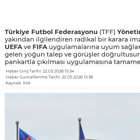
Türkiye Futbol Federasyonu
(TFF)
Yöneti
yakından ilgilendiren radikal bir karara imz
UEFA
ve
FIFA
uygulamalarına uyum sağlanm
gelen yoğun talep ve görüşler doğrultusu
pankartla çıkılması uygulamasına tamamen s
Haber Giriş Tarihi: 22.05.2026 15:34
Haber Güncellenme Tarihi: 22.05.2026 15:36
Kaynak: İHA