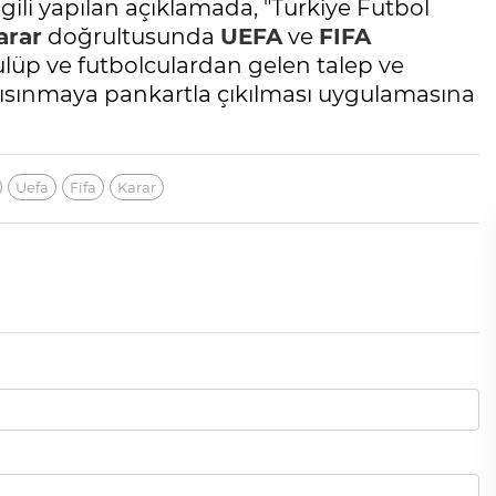
gili yapılan açıklamada, "Türkiye Futbol
arar
doğrultusunda
UEFA
ve
FIFA
lüp ve futbolculardan gelen talep ve
ısınmaya pankartla çıkılması uygulamasına
Uefa
Fifa
Karar