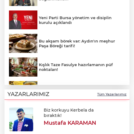
Yeni Parti Bursa yönetim ve disiplin
kurulu açıklandı
Bu akşam börek var: Aydın'ın meşhur
Paşa Böreği tarifi!
Kışlık Taze Fasulye hazırlamanın püf
noktaları!
5 Ağustos 2026 altın fiyatlarında son
durum!
YAZARLARIMIZ
Tüm Yazarlarımız
Biz korkuyu Kerbela da
BUSKİ duyurdu: Nilüfer'in iki
bıraktık!
mahallesinde 9 saatlik kesinti
Mustafa KARAMAN