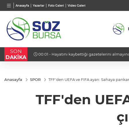
BGN
VND
GAU/
Anasayfa
Yazarlar
Foto Galeri
Video Galeri
28,0626
%0,37
0,0018
%0,19
6.522,
SON
dı!
00:01 - Hayatını kaybettiği gazetelerini almayınc
DAKİKA
Anasayfa
SPOR
TFF'den UEFA ve FIFA ayarı: Sahaya pankart
TFF'den UEFA 
ç