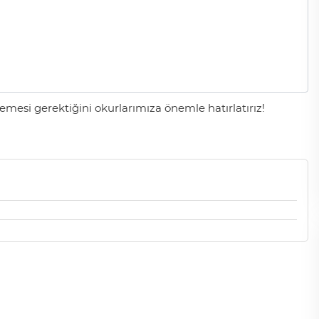
mesi gerektiğini okurlarımıza önemle hatırlatırız!
Cihanşümul aptallık!
Abdullah ULUYURT