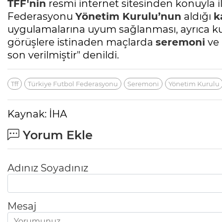
TFF'nin
resmi internet sitesinden konuyla il
Federasyonu
Yönetim Kurulu’nun
aldığı
k
uygulamalarına uyum sağlanması, ayrıca ku
görüşlere istinaden maçlarda
seremoni
ve 
son verilmiştir" denildi.
Tff
Türkiye Futbol Federasyonu
Seremoni
Yönetim Kurulu
Kaynak: İHA
Yorum Ekle
Adınız Soyadınız
Mesaj