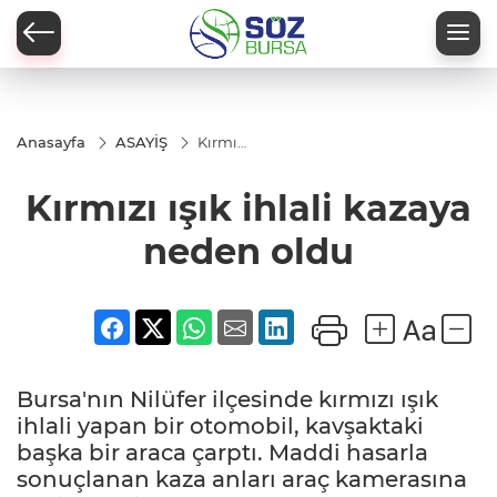
Anasayfa
ASAYİŞ
Kırmızı
ışık
ihlali
Kırmızı ışık ihlali kazaya
kazaya
neden
oldu
neden oldu
Bursa'nın Nilüfer ilçesinde kırmızı ışık
ihlali yapan bir otomobil, kavşaktaki
başka bir araca çarptı. Maddi hasarla
sonuçlanan kaza anları araç kamerasına