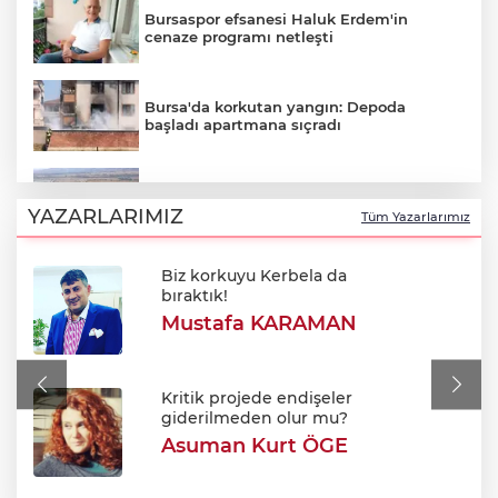
Bursaspor efsanesi Haluk Erdem'in
cenaze programı netleşti
Bursa'da korkutan yangın: Depoda
başladı apartmana sıçradı
Bursa'da korkutan yangın: Alevler
Fabrikaya ulaşmadan söndürüldü
YAZARLARIMIZ
Tüm Yazarlarımız
Biz korkuyu Kerbela da
Hürmüz Boğazı açılacak mı? İran'dan
bıraktık!
ABD'ye sert açıklama
Mustafa KARAMAN
700. yıl coşkusu Keles'i sardı: Dev
şenlikte unutulmaz gün!
Kritik projede endişeler
giderilmeden olur mu?
Asuman Kurt ÖGE
DAĞDER ve BUMEV gençler için masaya
oturdu: Eğitim birlikteliği