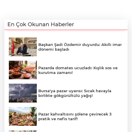
En Çok Okunan Haberler
Başkan Şadi Özdemir duyurdu: Akıllı imar
dönemi başladı
Pazarda domates ucuzladı: Kışlık sos ve
kurutma zamanı!
Bursa'ya pazar uyarısı: Sıcak havayla
birlikte gökgürültülü yağış!
Pazar kahvaltısını şölene çevirecek 3
pratik ve nefis tarif!