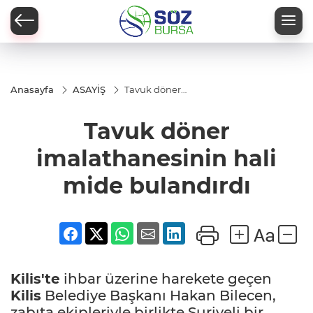
Anasayfa
ASAYİŞ
Tavuk döner
imalathanesinin
hali mide
Tavuk döner
bulandırdı
imalathanesinin hali
mide bulandırdı
Kilis'te
ihbar üzerine harekete geçen
Kilis
Belediye Başkanı Hakan Bilecen,
zabıta ekipleriyle birlikte Suriyeli bir