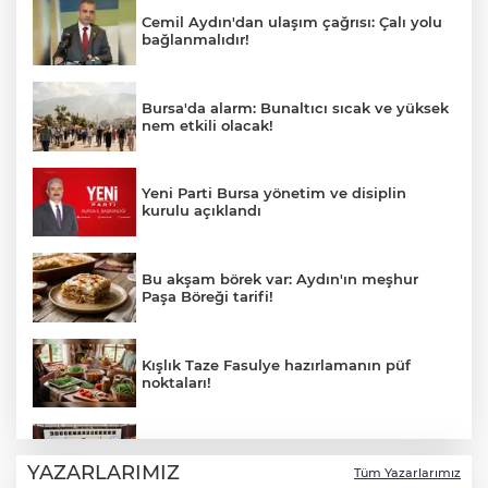
Cemil Aydın'dan ulaşım çağrısı: Çalı yolu
bağlanmalıdır!
Bursa'da alarm: Bunaltıcı sıcak ve yüksek
nem etkili olacak!
Yeni Parti Bursa yönetim ve disiplin
kurulu açıklandı
Bu akşam börek var: Aydın'ın meşhur
Paşa Böreği tarifi!
Kışlık Taze Fasulye hazırlamanın püf
noktaları!
Meclis'ten kabul edildi: Şehit ve gazi
maaşları iyileştirildi
YAZARLARIMIZ
Tüm Yazarlarımız