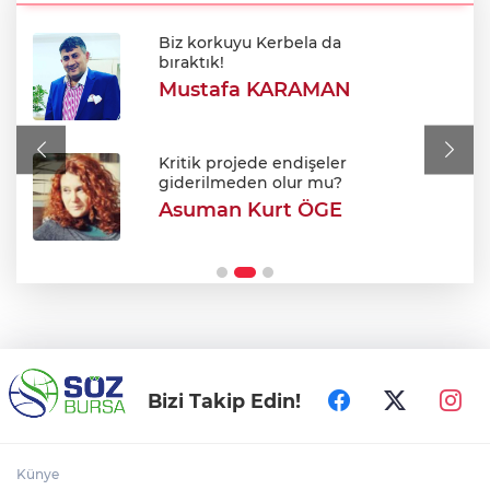
Biz korkuyu Kerbela da
Mimarlardan ruhsat süreçlerinde kanun
bıraktık!
dışı ücret taleplerine ilişkin açıklama
Mustafa KARAMAN
Bursa Festivali’nde 'Cimri' rüzgarı: Tam
not aldı!
Kritik projede endişeler
giderilmeden olur mu?
Asuman Kurt ÖGE
Bursa'da tavuk çiftliğinde yangın
Bizi Takip Edin!
Künye