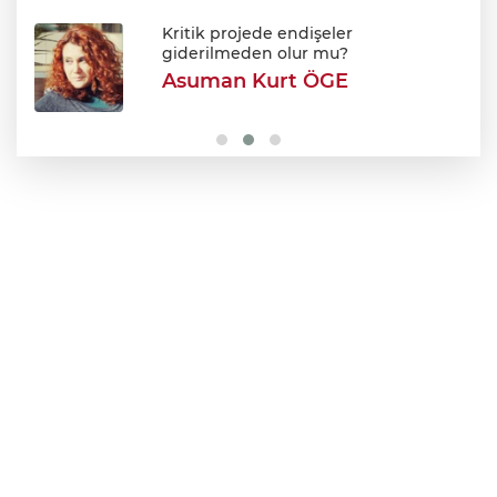
Avukatlar arasındaki tartışma kanlı bitti
Kritik projede endişeler
giderilmeden olur mu?
Asuman Kurt ÖGE
Şehir Hastanesi'nde otopark çilesi
Ağustos sonu bitiyor