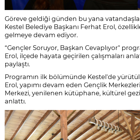
Göreve geldiği günden bu yana vatandaşla
Kestel Belediye Başkanı Ferhat Erol, özellikl
gelmeye devam ediyor.
“Gençler Soruyor, Başkan Cevaplıyor" pro
Erol, ilçede hayata geçirilen çalışmaları anla
paylaştı.
Programın ilk bölümünde Kestel'de yürütül
Erol, yapımı devam eden Gençlik Merkezleri, 
Merkezi, yenilenen kütüphane, kültürel gezil
anlattı.
Mesele çöp değil, Bursa'nın
geleceği
Sibel BARUTCU