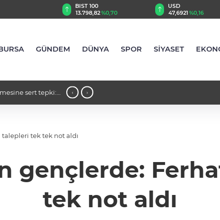
TRY
BIST 100
USD
,49
%0,77
13.798,82
%0,70
47,6921
%0,16
BURSA
GÜNDEM
DÜNYA
SPOR
SİYASET
EKON
mesine sert tepki:
23:34 - Şahin Biba’dan TEKNOSAB KOBİ
‹
›
şehircilik hamlesi"
talepleri tek tek not aldı
 gençlerde: Ferhat
tek not aldı