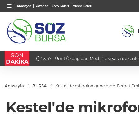
BGN
VND
GAU/
Anasayfa
Yazarlar
Foto Galeri
Video Galeri
27,9743
%-0,22
0,0018
%0,21
6.542
SON
Tahliye
23:47 - Ümit Özdağ’dan Meclis’teki yasa düzenle
DAKİKA
"PKK ile barış yapılmaz!"
Anasayfa
BURSA
Kestel'de mikrofon gençlerde: Ferhat Erol 
Kestel'de mikrofon