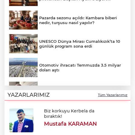
Pazarda sezonu açıldı: Kambara biberi
nedir, turşusu nasıl yapılır?
UNESCO Dünya Mirası Cumalıkızık’ta 10
günlük program sona erdi
Otomotiv ihracatı Temmuzda 3.5 milyar
doları aştı
Özkök: "Cumhurbaşkanına hakaret
aklımın ucundan bile geçmez"
YAZARLARIMIZ
Tüm Yazarlarımız
Biz korkuyu Kerbela da
Oktay Yılmaz: "Spor yapmayan çocuk
bıraktık!
kalmayacak"
Mustafa KARAMAN