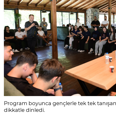
Ölüyor!
Uğur Ozan Özen
Program boyunca gençlerle tek tek tanışan
dikkatle dinledi.