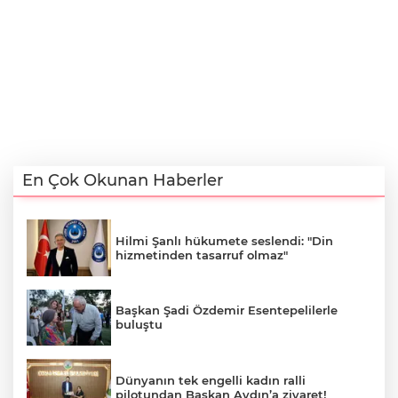
En Çok Okunan Haberler
Hilmi Şanlı hükumete seslendi: "Din
hizmetinden tasarruf olmaz"
Başkan Şadi Özdemir Esentepelilerle
buluştu
Dünyanın tek engelli kadın ralli
pilotundan Başkan Aydın’a ziyaret!