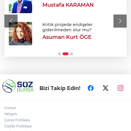
Mustafa KARAMAN
Efkan Ala: "Terörsüz Türkiye süreciyle
Türkiye Yüzyılı'na ilerleyeceğiz"
Kritik projede endişeler
giderilmeden olur mu?
Asuman Kurt ÖGE
Uludağ'da orman yangını
Bizi Takip Edin!
Künye
İletişim
Çerez Poltikası
Gizlilik Politikası