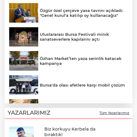
Özgür özel çerçeve yasa tavrını açıkladı:
"Genel kurul'a katılıp oy kullanacağız"
Uluslararası Bursa Festivali minik
sanatseverlere kapılarını açtı
Özhan Market’ten yaza serinlik katacak
kampanya
Bursa'da olası afetlere karşı mobil çözüm
Tarhana yapmanın tam zamanı! Ağustos
güneşiyle gelen doğal probiyotik
YAZARLARIMIZ
Tüm Yazarlarımız
Biz korkuyu Kerbela da
Sofraların neşesi meze kültürü ve ev
bıraktık!
yapımı 3 efsane tarif!