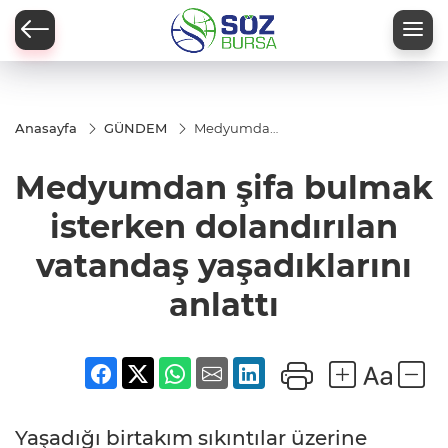
Anasayfa
GÜNDEM
Medyumdan
şifa bulmak
isterken
Medyumdan şifa bulmak
dolandırılan
vatandaş
yaşadıklarını
isterken dolandırılan
anlattı
vatandaş yaşadıklarını
anlattı
Yaşadığı birtakım sıkıntılar üzerine