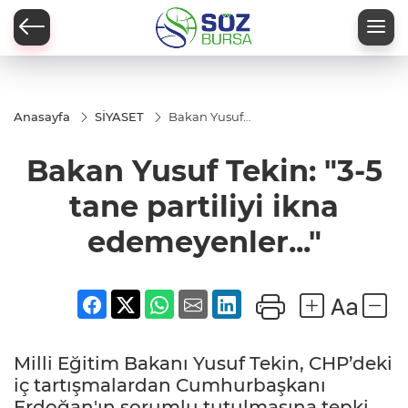
Anasayfa
SİYASET
Bakan Yusuf
Tekin: "3-5 tane
partiliyi ikna
Bakan Yusuf Tekin: "3-5
edemeyenler..."
tane partiliyi ikna
edemeyenler..."
Milli Eğitim Bakanı Yusuf Tekin, CHP’deki
iç tartışmalardan Cumhurbaşkanı
Erdoğan'ın sorumlu tutulmasına tepki