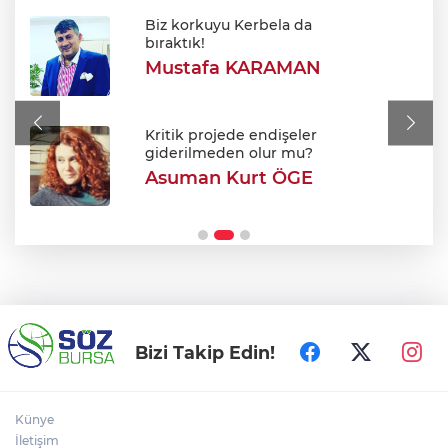
Biz korkuyu Kerbela da
BUSKİ duyurdu: Nilüfer'in iki
bıraktık!
mahallesinde 9 saatlik kesinti
Mustafa KARAMAN
Meclis'ten kabul edildi: Şehit ve gazi
maaşları iyileştirildi
Kritik projede endişeler
giderilmeden olur mu?
Asuman Kurt ÖGE
Bursa Festivali’nde 'Cimri' rüzgarı: Tam
not aldı!
Bizi Takip Edin!
Künye
İletişim