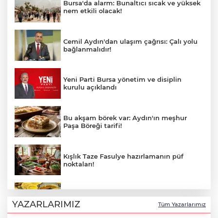
Bursa'da alarm: Bunaltıcı sıcak ve yüksek
nem etkili olacak!
Cemil Aydın'dan ulaşım çağrısı: Çalı yolu
bağlanmalıdır!
Yeni Parti Bursa yönetim ve disiplin
kurulu açıklandı
Bu akşam börek var: Aydın'ın meşhur
Paşa Böreği tarifi!
Kışlık Taze Fasulye hazırlamanın püf
noktaları!
5 Ağustos 2026 altın fiyatlarında son
durum!
YAZARLARIMIZ
Tüm Yazarlarımız