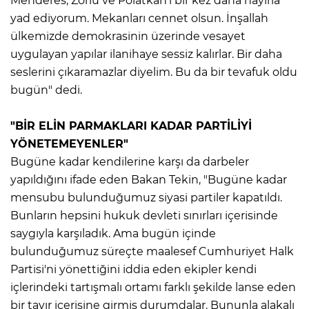
Menderes, Zorlu ve Polatkan'ı bir kez daha hayırla
yad ediyorum. Mekanları cennet olsun. İnşallah
ülkemizde demokrasinin üzerinde vesayet
uygulayan yapılar ilanihaye sessiz kalırlar. Bir daha
seslerini çıkaramazlar diyelim. Bu da bir tevafuk oldu
bugün" dedi.
"BİR ELİN PARMAKLARI KADAR PARTİLİYİ
YÖNETEMEYENLER"
Bugüne kadar kendilerine karşı da darbeler
yapıldığını ifade eden Bakan Tekin, "Bugüne kadar
mensubu bulunduğumuz siyasi partiler kapatıldı.
Bunların hepsini hukuk devleti sınırları içerisinde
saygıyla karşıladık. Ama bugün içinde
bulunduğumuz süreçte maalesef Cumhuriyet Halk
Partisi'ni yönettiğini iddia eden ekipler kendi
içlerindeki tartışmalı ortamı farklı şekilde lanse eden
bir tavır içerisine girmiş durumdalar. Bununla alakalı