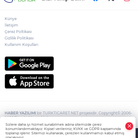
Künye
İletişim
Çerez Poltikası
Gizlilik Politikası
Kullanım Koşulları
HABER YAZILIMI
bir TURKTICARET.NET projesidir. Copyright© 2006-
2026 Tüm hakları saklıdır.
Sizlere daha iyi hizmet sunabilmek adına sitemizde çerez
konumlandırmaktayız. Kişisel verileriniz, KVKK ve GDPR kapsamında
toplanıp işlenir. Sitemizi kullanarak, çerezleri kullanmamızı kabul etmiş
olacaksınız.