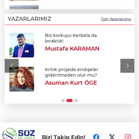
Bursa'da korkutan yangın: Alevler
Fabrikaya ulaşmadan söndürüldü
YAZARLARIMIZ
Tüm Yazarlarımız
Biz korkuyu Kerbela da
Hürmüz Boğazı açılacak mı? İran'dan
bıraktık!
ABD'ye sert açıklama
Mustafa KARAMAN
Bir pembe elbiseyle başladı! Çocukların
'Barbie Ablası' oldu
Kritik projede endişeler
giderilmeden olur mu?
Asuman Kurt ÖGE
Acılı aileleri tehdit eden siber zorbalar
yakalandı!
Bizi Takip Edin!