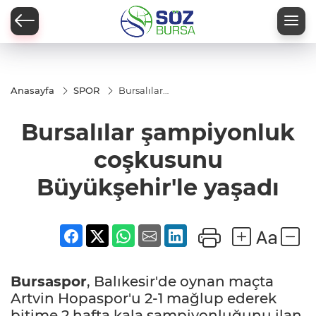
Anasayfa
SPOR
Bursalılar
şampiyonluk
coşkusunu
Bursalılar şampiyonluk
Büyükşehir'le
yaşadı
coşkusunu
Büyükşehir'le yaşadı
Bursaspor
, Balıkesir'de oynan maçta
Artvin Hopaspor'u 2-1 mağlup ederek
bitime 2 hafta kala şampiyonluğunu ilan