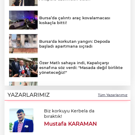
Bursa’da çalıntı araç kovalamacası
kıskaçla bitti!
Bursa'da korkutan yangın: Depoda
başladı apartmana sıçradı
Özer Matlı sahaya indi, Kapalıçarşı
esnafına söz verdi: "Masada değil birlikte
yöneteceğiz!"
Bursaspor efsanesi Haluk Erdem'in
cenaze programı netleşti
YAZARLARIMIZ
Tüm Yazarlarımız
Biz korkuyu Kerbela da
Sınırda 500 Bin Euroluk Kaçakçılık
bıraktık!
Operasyonu!
Mustafa KARAMAN