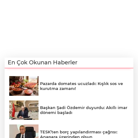
En Çok Okunan Haberler
Pazarda domates ucuzladı: Kışlık sos ve
kurutma zamanı!
Başkan Şadi Özdemir duyurdu: Akıllı imar
dönemi başladı
TESK’ten borç yapılandırması çağrısı:
Anapara üzerinden olsun