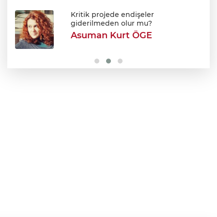
700. yıl coşkusu Keles'i sardı: Dev
şenlikte unutulmaz gün!
Kritik projede endişeler
giderilmeden olur mu?
Asuman Kurt ÖGE
Orhangazi MTAL'de yıkım başladı: Yerine
modern kampüs geliyor!