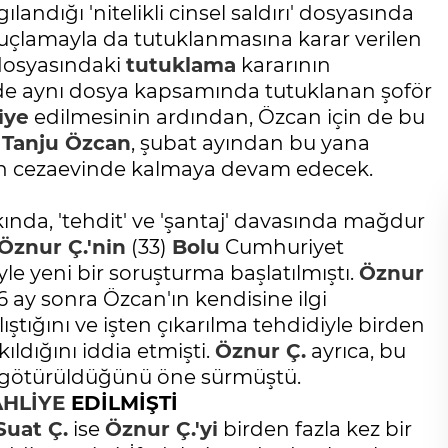
ılandığı 'nitelikli cinsel saldırı' dosyasında
suçlamayla da tutuklanmasına karar verilen
osyasındaki
tutuklama
kararının
rde aynı dosya kapsamında tutuklanan şoför
iye
edilmesinin ardından, Özcan için de bu
k
Tanju Özcan
, şubat ayından bu yana
çin cezaevinde kalmaya devam edecek.
nda, 'tehdit' ve 'şantaj' davasında mağdur
Öznur Ç.'nin
(33)
Bolu
Cumhuriyet
le yeni bir soruşturma başlatılmıştı.
Öznur
6 ay sonra Özcan'ın kendisine ilgi
tığını ve işten çıkarılma tehdidiyle birden
ldığını iddia etmişti.
Öznur Ç.
ayrıca, bu
la götürüldüğünü öne sürmüştü.
AHLİYE
EDİLMİŞTİ
Suat Ç.
ise
Öznur Ç.'yi
birden fazla kez bir