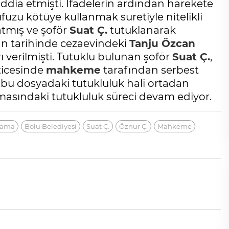
dia etmişti. İfadelerin ardından harekete
fuzu kötüye kullanmak suretiyle nitelikli
atmış ve şoför
Suat Ç.
tutuklanarak
an tarihinde cezaevindeki
Tanju Özcan
ı verilmişti. Tutuklu bulunan şoför
Suat Ç.
,
eticesinde
mahkeme
tarafından serbest
da bu dosyadaki tutukluluk hali ortadan
asındaki tutukluluk süreci devam ediyor.
lama
Bolu Belediyesi
Suat Ç.
Öznur Ç.
Mahkeme
Cihanşümul aptallık!
Abdullah ULUYURT