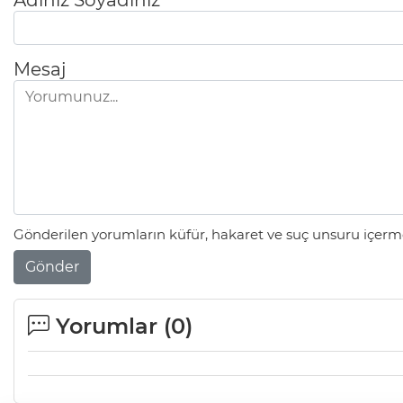
Adınız Soyadınız
Ölüyor!
Uğur Ozan Özen
Mesaj
Gönderilen yorumların küfür, hakaret ve suç unsuru içerme
Gönder
Yorumlar (
0
)