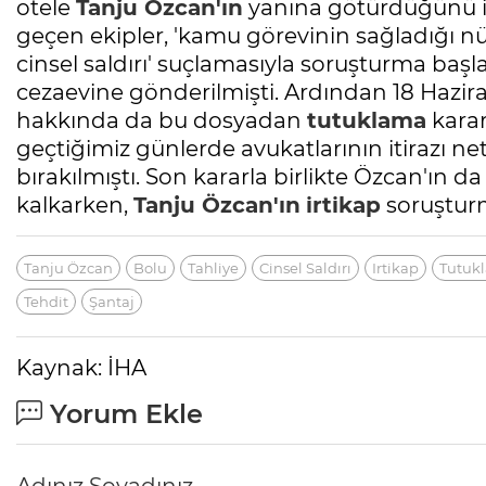
otele
Tanju Özcan'ın
yanına götürdüğünü id
geçen ekipler, 'kamu görevinin sağladığı nü
cinsel saldırı' suçlamasıyla soruşturma başl
cezaevine gönderilmişti. Ardından 18 Hazir
hakkında da bu dosyadan
tutuklama
karar
geçtiğimiz günlerde avukatlarının itirazı n
bırakılmıştı. Son kararla birlikte Özcan'ın 
kalkarken,
Tanju Özcan'ın
irtikap
soruşturm
Tanju Özcan
Bolu
Tahliye
Cinsel Saldırı
Irtikap
Tutuk
Tehdit
Şantaj
Kaynak: İHA
Mesele çöp değil, Bursa'nın
Yorum Ekle
geleceği
Sibel BARUTCU