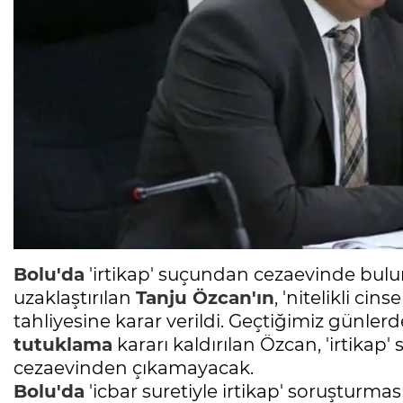
Bolu'da
'irtikap' suçundan cezaevinde bulu
uzaklaştırılan
Tanju Özcan'ın
, 'nitelikli ci
tahliyesine karar verildi. Geçtiğimiz günle
tutuklama
kararı kaldırılan Özcan, 'irtika
cezaevinden çıkamayacak.
Bolu'da
'icbar suretiyle irtikap' soruşturm