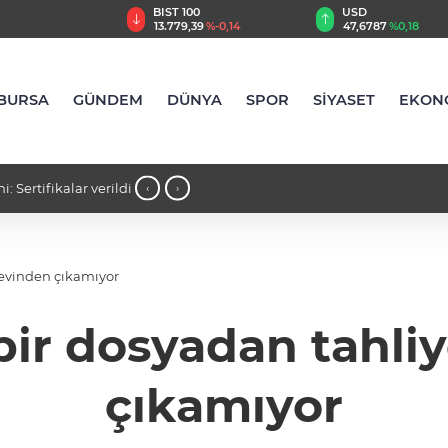
TRY
BIST 100
USD
,55
%2,59
13.779,39
%-0,14
47,6787
%0,18
BURSA
GÜNDEM
DÜNYA
SPOR
SİYASET
EKON
 Sertifikalar verildi
18:07 - Bursa'da alevler yükseldi: 3 
‹
›
aevinden çıkamıyor
bir dosyadan tahli
çıkamıyor