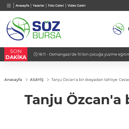
BGN
VND
GAU/
Anasayfa
Yazarlar
Foto Galeri
Video Galeri
27,9743
%-0,22
0,0018
%0,32
6.660
SON
çıklama
18:11 - Osmangazi'de 10 bin çocuğa yüzme eğitimi:
DAKİKA
Anasayfa
ASAYİŞ
Tanju Özcan'a bir dosyadan tahliye: Cez
Tanju Özcan'a 