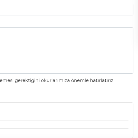
Gölgelerin anlamı!
İbrahim ÖGE
mesi gerektiğini okurlarımıza önemle hatırlatırız!