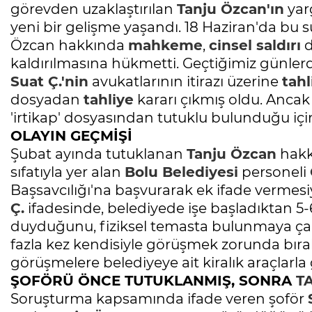
görevden uzaklaştırılan
Tanju Özcan'ın
yarg
yeni bir gelişme yaşandı. 18 Haziran'da bu 
Özcan hakkında
mahkeme
,
cinsel saldırı
d
kaldırılmasına hükmetti. Geçtiğimiz günle
Suat Ç.'nin
avukatlarının itirazı üzerine
tahl
dosyadan
tahliye
kararı çıkmış oldu. Anca
'irtikap' dosyasından tutuklu bulunduğu i
OLAYIN GEÇMİŞİ
Şubat ayında tutuklanan
Tanju Özcan
hakkı
sıfatıyla yer alan
Bolu
Belediyesi
personeli
Başsavcılığı'na başvurarak ek ifade vermesiy
Ç.
ifadesinde, belediyede işe başladıktan 5-
duyduğunu, fiziksel temasta bulunmaya çalış
fazla kez kendisiyle görüşmek zorunda bırakı
görüşmelere belediyeye ait kiralık araçlar
ŞOFÖRÜ ÖNCE TUTUKLANMIŞ, SONRA
T
Soruşturma kapsamında ifade veren şoför