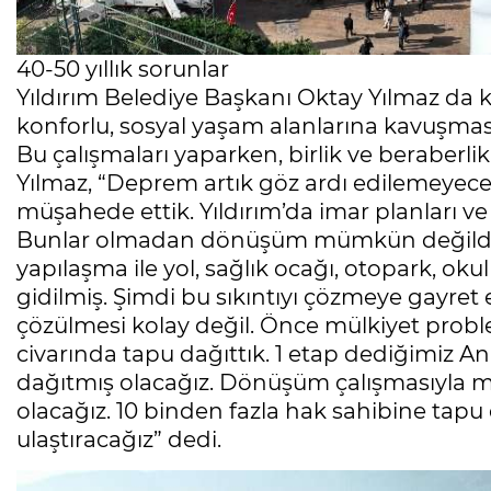
40-50 yıllık sorunlar
Yıldırım Belediye Başkanı Oktay Yılmaz da k
konforlu, sosyal yaşam alanlarına kavuşması 
Bu çalışmaları yaparken, birlik ve beraberlik 
Yılmaz, “Deprem artık göz ardı edilemeyec
müşahede ettik. Yıldırım’da imar planları ve i
Bunlar olmadan dönüşüm mümkün değildi. Bu
yapılaşma ile yol, sağlık ocağı, otopark, o
gidilmiş. Şimdi bu sıkıntıyı çözmeye gayret e
çözülmesi kolay değil. Önce mülkiyet prob
civarında tapu dağıttık. 1 etap dediğimiz A
dağıtmış olacağız. Dönüşüm çalışmasıyla m
olacağız. 10 binden fazla hak sahibine tapu 
ulaştıracağız” dedi.