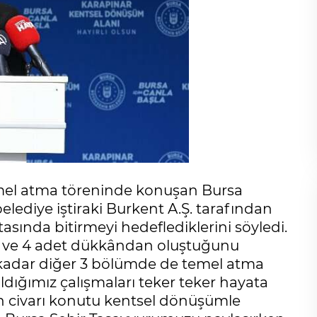
mel atma töreninde konuşan Bursa
elediye iştiraki Burkent A.Ş. tarafından
Biz korkuyu Kerbela da
ortasında bitirmeyi hedeflediklerini söyledi.
bıraktık!
nut ve 4 adet dükkândan oluştuğunu
Mustafa KARAMAN
 kadar diğer 3 bölümde de temel atma
ldığımız çalışmaları teker teker hayata
Kritik projede endişeler
in civarı konutu kentsel dönüşümle
giderilmeden olur mu?