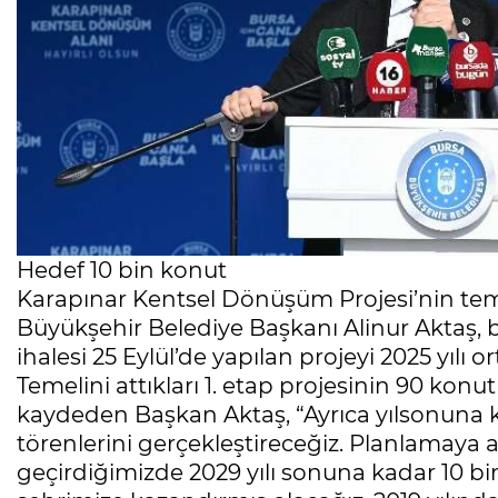
Hedef 10 bin konut
Karapınar Kentsel Dönüşüm Projesi’nin te
Büyükşehir Belediye Başkanı Alinur Aktaş, b
Cihanşümul aptallık!
ihalesi 25 Eylül’de yapılan projeyi 2025 yılı 
Abdullah ULUYURT
Temelini attıkları 1. etap projesinin 90 ko
kaydeden Başkan Aktaş, “Ayrıca yılsonuna
törenlerini gerçekleştireceğiz. Planlamaya a
Gölgelerin anlamı!
geçirdiğimizde 2029 yılı sonuna kadar 10 b
İbrahim ÖGE