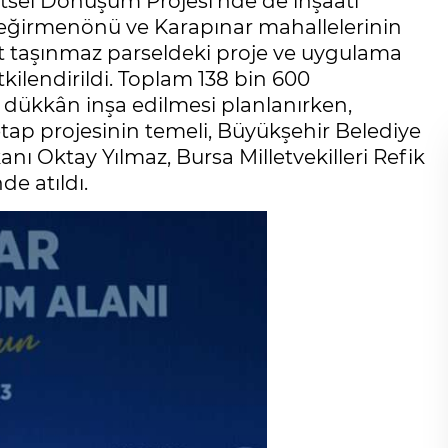
sel Dönüşüm Projesi’nde de inşaatı
 Değirmenönü ve Karapınar mahallelerinin
adet taşınmaz parseldeki proje ve uygulama
tkilendirildi. Toplam 138 bin 600
 dükkân inşa edilmesi planlanırken,
etap projesinin temeli, Büyükşehir Belediye
anı Oktay Yılmaz, Bursa Milletvekilleri Refik
e atıldı.