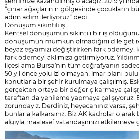
şehrimize kazandırmış olacağız. 2019 yılın
“çınar ağaçlarının gölgesinde çocukların b
adım adım ilerliyoruz” dedi.
Dönüşüm sıkıntılı iş
Kentsel dönüşümün sıkıntılı bir iş olduğunu
dönüşümün mümkün olmadığını dile getiren
beyaz eşyamızı değiştirirken fark ödemeyi
fark ödemeyi aklımıza getirmiyoruz. Yıldırı
ilçesi ama Bursa’nın tüm coğrafyanın sadec
50 yıl önce yolu izi olmayan, imar planı b
konutlarla bir şehir kurulmaya çalışılmış. Esk
gerçekten ortaya bir değer çıkarmaya çalı
taraftan da yenileme yapmaya çalışıyoruz.
zorundayız. Derdiniz, heyecanınız varsa, şehr
bunlarla kalkarsınız. Biz AK kadrolar olarak bu
algıyla maalesef vatandaşımızı etkilemeye ç