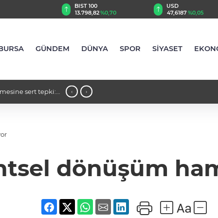
BIST 100
USD
EUR
13.798,82
%0,70
47,6187
%0,05
54,8172
%-0,
BURSA
GÜNDEM
DÜNYA
SPOR
SİYASET
EKON
aması: "Stratejik bir
23:29 - Heybeliada Deniz Harp Okulu
‹
›
or
ntsel dönüşüm ham