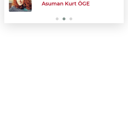
Şehir Hastanesi'nde otopark çilesi
Ağustos sonu bitiyor