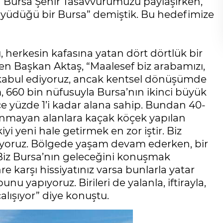
da Bursa Şehir Tasavvurumuzu paylaşırken,
Asuman Kurt ÖGE
üyüdüğü bir Bursa” demiştik. Bu hedefimize
, herkesin kafasına yatan dört dörtlük bir
 Başkan Aktaş, “Maalesef biz arabamızı,
 kabul ediyoruz, ancak kentsel dönüşümde
m, 660 bin nüfusuyla Bursa’nın ikinci büyük
e yüzde 1’i kadar alana sahip. Bundan 40-
ulunmayan alanlara kaçak köçek yapılan
iyi yeni hale getirmek en zor iştir. Biz
şıyoruz. Bölgede yaşam devam ederken, bir
 Biz Bursa’nın geleceğini konuşmak
e karşı hissiyatınız varsa bunlarla yatar
nu yapıyoruz. Birileri de yalanla, iftirayla,
alışıyor” diye konuştu.