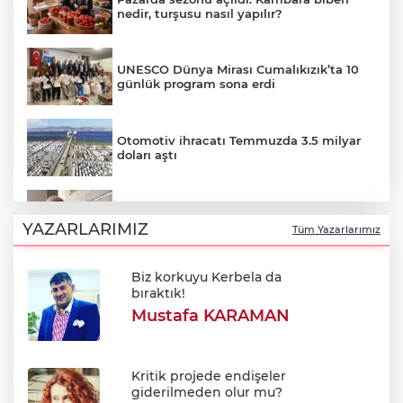
nedir, turşusu nasıl yapılır?
UNESCO Dünya Mirası Cumalıkızık’ta 10
günlük program sona erdi
Otomotiv ihracatı Temmuzda 3.5 milyar
doları aştı
Özkök: "Cumhurbaşkanına hakaret
aklımın ucundan bile geçmez"
YAZARLARIMIZ
Tüm Yazarlarımız
Mesele çöp değil, Bursa'nın
Oktay Yılmaz: "Spor yapmayan çocuk
geleceği
kalmayacak"
Sibel BARUTCU
Avukatlar arasındaki tartışma kanlı bitti
Ölüyor!
Uğur Ozan Özen