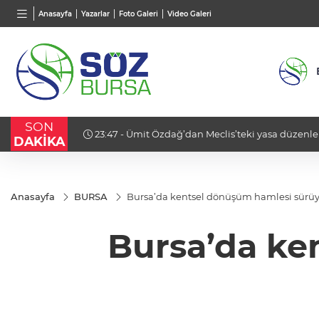
VND
GAU/TRY
Anasayfa
Yazarlar
Foto Galeri
Video Galeri
0,0018
%0,02
6.507,51
%0,23
SON
 tepki:
23:34 - Şahin Biba’dan TEKNOSAB KOBİ OSB açıkl
DAKİKA
şehircilik hamlesi"
Anasayfa
BURSA
Bursa’da kentsel dönüşüm hamlesi sürüy
Bursa’da ke