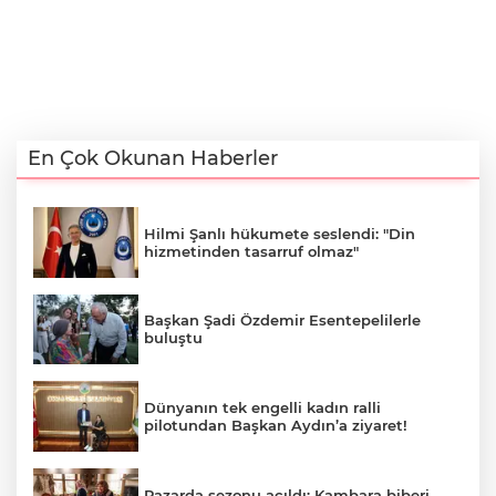
En Çok Okunan Haberler
Hilmi Şanlı hükumete seslendi: "Din
hizmetinden tasarruf olmaz"
Başkan Şadi Özdemir Esentepelilerle
buluştu
Dünyanın tek engelli kadın ralli
pilotundan Başkan Aydın’a ziyaret!
Pazarda sezonu açıldı: Kambara biberi