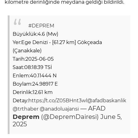
kilometre derinliğinde meydana geldiği bildirildi.
#DEPREM
Büyüklük:4.6 (Mw)
Yer:Ege Denizi - [61.27 km] Gökçeada
(Çanakkale)
Tarih:2025-06-05
Saat:08:18:39 TSİ
Enlem:40.11444 N
Boylam:24.98917 E
Derinlik:12.61 km
Detay:
https://t.co/Z05BHnt3wl
@afadbaskanlik
— AFAD
@trthaber
@anadoluajansi
Deprem
(@DepremDairesi)
June 5,
2025