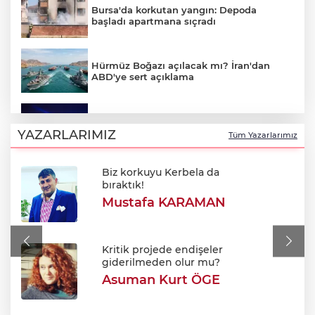
Bursa'da korkutan yangın: Depoda
başladı apartmana sıçradı
Hürmüz Boğazı açılacak mı? İran'dan
ABD'ye sert açıklama
Bursa'da Perseid meteor yağmuru
heyecanı: Işıklar sönecek!
YAZARLARIMIZ
Tüm Yazarlarımız
Biz korkuyu Kerbela da
700. yıl coşkusu Keles'i sardı: Dev
bıraktık!
şenlikte unutulmaz gün!
Mustafa KARAMAN
Bursa'da korkutan yangın: Alevler
Fabrikaya ulaşmadan söndürüldü
Kritik projede endişeler
giderilmeden olur mu?
Asuman Kurt ÖGE
Bursa’da Sunroof’lu cami ilgi odağı oldu!
Kumandayla açılan kubbeyle klimasız
serinlik