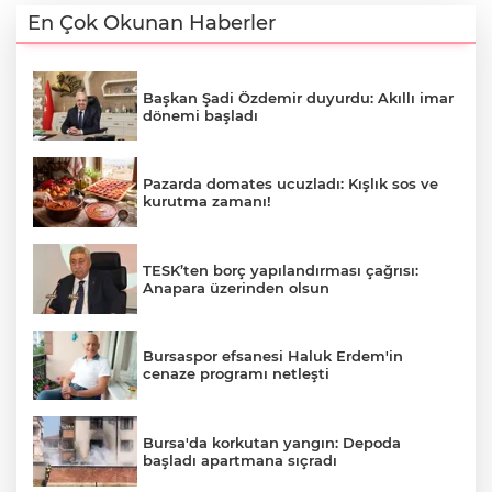
En Çok Okunan Haberler
Başkan Şadi Özdemir duyurdu: Akıllı imar
dönemi başladı
Pazarda domates ucuzladı: Kışlık sos ve
kurutma zamanı!
TESK’ten borç yapılandırması çağrısı:
Anapara üzerinden olsun
Bursaspor efsanesi Haluk Erdem'in
cenaze programı netleşti
Bursa'da korkutan yangın: Depoda
başladı apartmana sıçradı