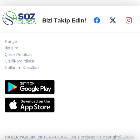
Bizi Takip Edin!
Künye
İletişim
Çerez Poltikası
Gizlilik Politikası
Kullanım Koşulları
HABER YAZILIMI
bir TURKTICARET.NET projesidir. Copyright© 2006-