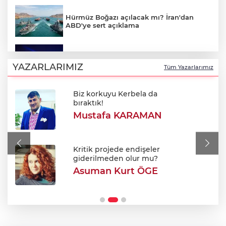
Hürmüz Boğazı açılacak mı? İran'dan
ABD'ye sert açıklama
Bursa'da Perseid meteor yağmuru
heyecanı: Işıklar sönecek!
YAZARLARIMIZ
Tüm Yazarlarımız
Biz korkuyu Kerbela da
700. yıl coşkusu Keles'i sardı: Dev
bıraktık!
şenlikte unutulmaz gün!
Mustafa KARAMAN
Bursa'da korkutan yangın: Alevler
Fabrikaya ulaşmadan söndürüldü
Kritik projede endişeler
giderilmeden olur mu?
Asuman Kurt ÖGE
Bursa’da Sunroof’lu cami ilgi odağı oldu!
Kumandayla açılan kubbeyle klimasız
serinlik