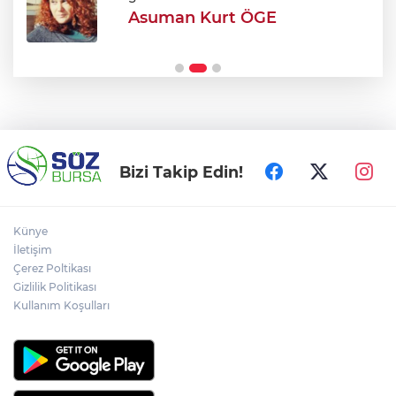
Asuman Kurt ÖGE
Şehir Hastanesi'nde otopark çilesi
Ağustos sonu bitiyor
Bizi Takip Edin!
Künye
İletişim
Çerez Poltikası
Gizlilik Politikası
Kullanım Koşulları