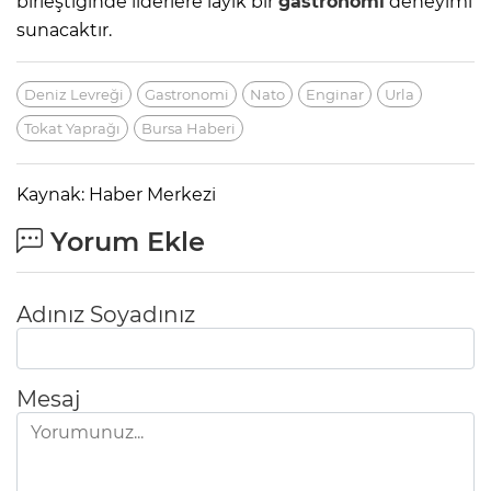
birleştiğinde liderlere layık bir
gastronomi
deneyimi
sunacaktır.
Deniz Levreği
Gastronomi
Nato
Enginar
Urla
Tokat Yaprağı
Bursa Haberi
Kaynak: Haber Merkezi
Yorum Ekle
Adınız Soyadınız
Mesaj