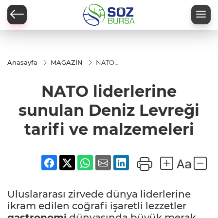
Anasayfa
MAGAZİN
NATO
liderlerine
sunulan
NATO liderlerine
Deniz
Levreği tarifi
ve
sunulan Deniz Levreği
malzemeleri
tarifi ve malzemeleri
Uluslararası zirvede dünya liderlerine
ikram edilen coğrafi işaretli lezzetler
gastronomi
dünyasında büyük merak