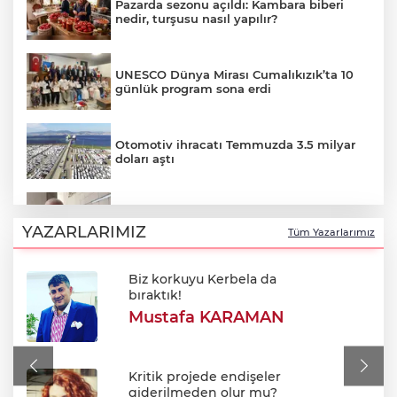
Pazarda sezonu açıldı: Kambara biberi
nedir, turşusu nasıl yapılır?
UNESCO Dünya Mirası Cumalıkızık’ta 10
günlük program sona erdi
Otomotiv ihracatı Temmuzda 3.5 milyar
doları aştı
Özkök: "Cumhurbaşkanına hakaret
aklımın ucundan bile geçmez"
YAZARLARIMIZ
Tüm Yazarlarımız
Biz korkuyu Kerbela da
Oktay Yılmaz: "Spor yapmayan çocuk
bıraktık!
kalmayacak"
Mustafa KARAMAN
Avukatlar arasındaki tartışma kanlı bitti
Kritik projede endişeler
giderilmeden olur mu?