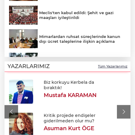
Meclis'ten kabul edildi: Şehit ve gazi
maaşları iyileştirildi
Mimarlardan ruhsat süreçlerinde kanun
dışı ücret taleplerine ilişkin açıklama
Başkan Şadi Özdemir Esentepelilerle
buluştu
YAZARLARIMIZ
Tüm Yazarlarımız
Biz korkuyu Kerbela da
Oktay Yılmaz: "Spor yapmayan çocuk
bıraktık!
kalmayacak"
Mustafa KARAMAN
Dünyanın tek engelli kadın ralli
pilotundan Başkan Aydın’a ziyaret!
Kritik projede endişeler
giderilmeden olur mu?
Asuman Kurt ÖGE
Otomotiv ihracatı Temmuzda 3.5 milyar