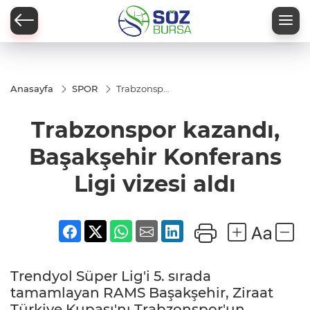
Anasayfa
SPOR
Trabzonspor
kazandı,
Başakşehir
Trabzonspor kazandı,
Konferans
Ligi vizesi
aldı
Başakşehir Konferans
Ligi vizesi aldı
Trendyol Süper Lig'i 5. sırada
tamamlayan RAMS Başakşehir, Ziraat
Türkiye Kupası'nı Trabzonspor'un