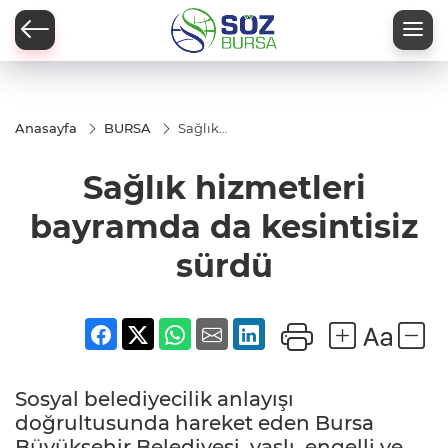
Anasayfa
BURSA
Sağlık
hizmetleri
bayramda
Sağlık hizmetleri
da
kesintisiz
sürdü
bayramda da kesintisiz
sürdü
Sosyal belediyecilik anlayışı
doğrultusunda hareket eden Bursa
Büyükşehir Belediyesi, yaşlı, engelli ve