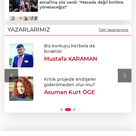
esnafına söz verdi: "Masada değil birlikte
yöneteceğiz!"
Bursaspor efsanesi Haluk Erdem'in
cenaze programı netleşti
YAZARLARIMIZ
Tüm Yazarlarımız
Biz korkuyu Kerbela da
Sınırda 500 Bin Euroluk Kaçakçılık
bıraktık!
Operasyonu!
Mustafa KARAMAN
700. yıl coşkusu Keles'i sardı: Dev
şenlikte unutulmaz gün!
Kritik projede endişeler
giderilmeden olur mu?
Asuman Kurt ÖGE
Orhangazi MTAL'de yıkım başladı: Yerine
modern kampüs geliyor!