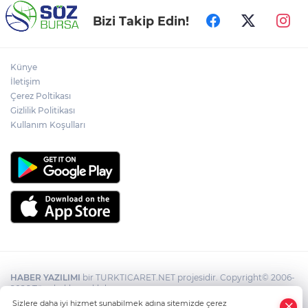
Bizi Takip Edin!
Künye
İletişim
Çerez Poltikası
Gizlilik Politikası
Kullanım Koşulları
HABER YAZILIMI
bir TURKTICARET.NET projesidir. Copyright© 2006-
2026 Tüm hakları saklıdır.
Sizlere daha iyi hizmet sunabilmek adına sitemizde çerez