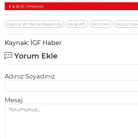
Ölüyor!
Uğur Ozan Özen
Hazine Ve Maliye Bakanlığı
Vergi Affı
Ekonomi
Bursa Hab
Kaynak: İGF Haber
Yorum Ekle
Adınız Soyadınız
Mesaj