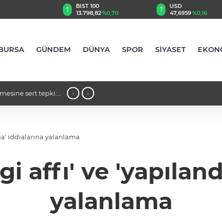
TRY
BIST 100
USD
,64
%0,09
13.798,82
%0,70
47,6959
%0,16
BURSA
GÜNDEM
DÜNYA
SPOR
SİYASET
EKON
mesine sert tepki:
23:34 - Şahin Biba’dan TEKNOSAB KOBİ
‹
›
şehircilik hamlesi"
rma' iddialarına yalanlama
i affı' ve 'yapılan
yalanlama