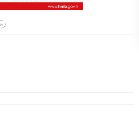
Gölgelerin anlamı!
İbrahim ÖGE
er