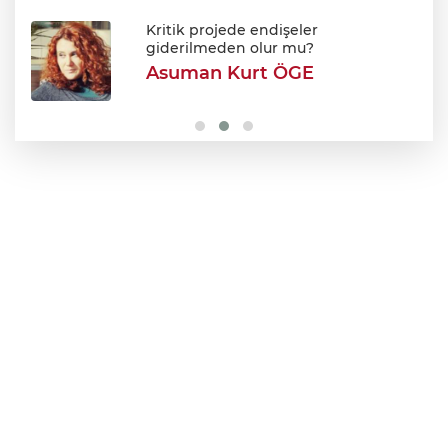
Avukatlar arasındaki tartışma kanlı bitti
Kritik projede endişeler
giderilmeden olur mu?
Asuman Kurt ÖGE
Şehir Hastanesi'nde otopark çilesi
Ağustos sonu bitiyor