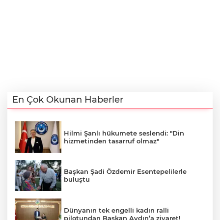
En Çok Okunan Haberler
Hilmi Şanlı hükumete seslendi: "Din
hizmetinden tasarruf olmaz"
Başkan Şadi Özdemir Esentepelilerle
buluştu
Dünyanın tek engelli kadın ralli
pilotundan Başkan Aydın’a ziyaret!