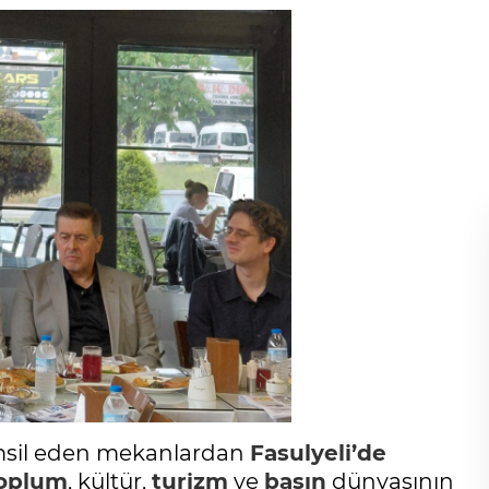
emsil eden mekanlardan
Fasulyeli’de
toplum
, kültür,
turizm
ve
basın
dünyasının