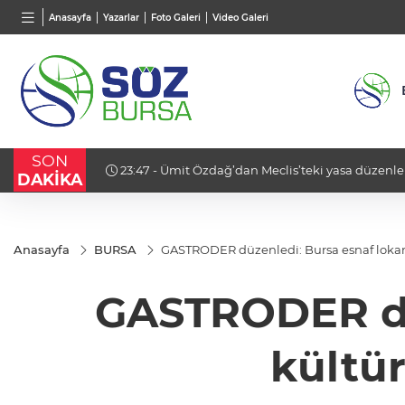
BGN
VND
GAU/
Anasayfa
Yazarlar
Foto Galeri
Video Galeri
27,9743
%-0,22
0,0018
%0,24
6.537,
SON
Tahliye
23:47 - Ümit Özdağ’dan Meclis’teki yasa düzenle
DAKİKA
"PKK ile barış yapılmaz!"
Anasayfa
BURSA
GASTRODER düzenledi: Bursa esnaf lokant
GASTRODER düz
kültür