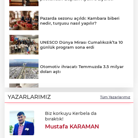
Pazarda sezonu açıldı: Kambara biberi
nedir, turşusu nasıl yapılır?
UNESCO Dünya Mirası Cumalıkızık’ta 10
günlük program sona erdi
Otomotiv ihracatı Temmuzda 3.5 milyar
doları aştı
Özkök: "Cumhurbaşkanına hakaret
aklımın ucundan bile geçmez"
YAZARLARIMIZ
Tüm Yazarlarımız
Biz korkuyu Kerbela da
Oktay Yılmaz: "Spor yapmayan çocuk
bıraktık!
kalmayacak"
Mustafa KARAMAN