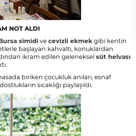
Gölgelerin anlamı!
İbrahim ÖGE
AM NOT ALDI
Bursa simidi
ve
cevizli ekmek
gibi kentin
etlerle başlayan kahvaltı, konuklardan
ardından ikram edilen geleneksel
süt helvası
tı.
masada biriken çocukluk anıları, esnaf
ostlukların sıcaklığı paylaşıldı.