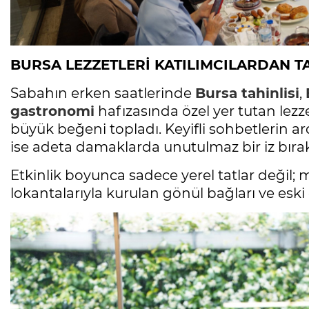
Ölüyor!
Uğur Ozan Özen
BURSA LEZZETLERİ KATILIMCILARDAN T
Sabahın erken saatlerinde
Bursa tahinlisi
,
gastronomi
hafızasında özel yer tutan lezz
büyük beğeni topladı. Keyifli sohbetlerin 
ise adeta damaklarda unutulmaz bir iz bırak
Etkinlik boyunca sadece yerel tatlar değil; 
lokantalarıyla kurulan gönül bağları ve eski d