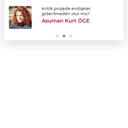
Avukatlar arasındaki tartışma kanlı bitti
Kritik projede endişeler
giderilmeden olur mu?
Asuman Kurt ÖGE
Şehir Hastanesi'nde otopark çilesi
Ağustos sonu bitiyor