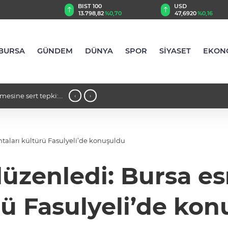
TRY
BIST 100
USD
79
%0,70
13.798,82
%0,70
47,6920
%0,16
BURSA
GÜNDEM
DÜNYA
SPOR
SİYASET
EKON
mesine sert tepki:
23:34 - Şahin Biba’dan TEKNOSAB KOBİ
‹
›
şehircilik hamlesi"
aları kültürü Fasulyeli’de konuşuldu
enledi: Bursa esn
ü Fasulyeli’de ko