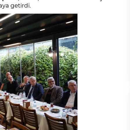
aya getirdi.
Cihanşümul aptallık!
Abdullah ULUYURT