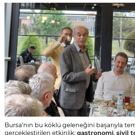
Bursa’nın bu köklü geleneğini başarıyla t
gerçekleştirilen etkinlik;
gastronomi
,
sivil 