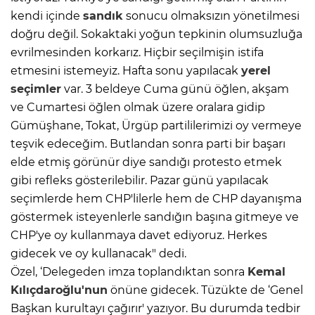
kendi içinde
sandık
sonucu olmaksızın yönetilmesi
doğru değil. Sokaktaki yoğun tepkinin olumsuzluğa
evrilmesinden korkarız. Hiçbir seçilmişin istifa
etmesini istemeyiz. Hafta sonu yapılacak
yerel
seçimler
var. 3 beldeye Cuma günü öğlen, akşam
ve Cumartesi öğlen olmak üzere oralara gidip
Gümüşhane, Tokat, Ürgüp partililerimizi oy vermeye
teşvik edeceğim. Butlandan sonra parti bir başarı
elde etmiş görünür diye sandığı protesto etmek
gibi refleks gösterilebilir. Pazar günü yapılacak
seçimlerde hem CHP'lilerle hem de CHP dayanışma
göstermek isteyenlerle sandığın başına gitmeye ve
CHP'ye oy kullanmaya davet ediyoruz. Herkes
gidecek ve oy kullanacak" dedi.
Özel, ‘Delegeden imza toplandıktan sonra
Kemal
Kılıçdaroğlu'nun
önüne gidecek. Tüzükte de ‘Genel
Başkan kurultayı çağırır' yazıyor. Bu durumda tedbir