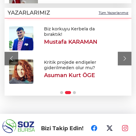
‘’Eskişehir'de yaşıyor" iddialarına yanıt:
"Önceliğim annelik!"
YAZARLARIMIZ
Tüm Yazarlarımız
Biz korkuyu Kerbela da
Aslı Hünel 64. Uluslararası Bursa
bıraktık!
Festivali'nde sahne aldı!
Mustafa KARAMAN
Bursa’da çalıntı araç kovalamacası
kıskaçla bitti!
Kritik projede endişeler
giderilmeden olur mu?
Asuman Kurt ÖGE
Türksat'tan yayın aktarımı açıklaması: TV
kanalları nasıl güncellenecek?
Bizi Takip Edin!