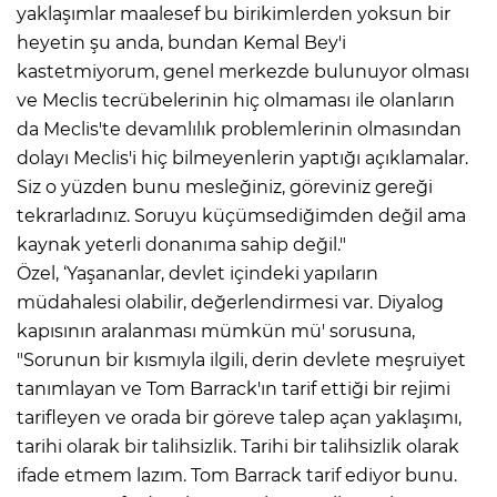
yaklaşımlar maalesef bu birikimlerden yoksun bir
heyetin şu anda, bundan Kemal Bey'i
kastetmiyorum, genel merkezde bulunuyor olması
ve Meclis tecrübelerinin hiç olmaması ile olanların
da Meclis'te devamlılık problemlerinin olmasından
dolayı Meclis'i hiç bilmeyenlerin yaptığı açıklamalar.
Siz o yüzden bunu mesleğiniz, göreviniz gereği
tekrarladınız. Soruyu küçümsediğimden değil ama
kaynak yeterli donanıma sahip değil."
Özel, ‘Yaşananlar, devlet içindeki yapıların
müdahalesi olabilir, değerlendirmesi var. Diyalog
kapısının aralanması mümkün mü' sorusuna,
"Sorunun bir kısmıyla ilgili, derin devlete meşruiyet
tanımlayan ve Tom Barrack'ın tarif ettiği bir rejimi
tarifleyen ve orada bir göreve talep açan yaklaşımı,
tarihi olarak bir talihsizlik. Tarihi bir talihsizlik olarak
ifade etmem lazım. Tom Barrack tarif ediyor bunu.