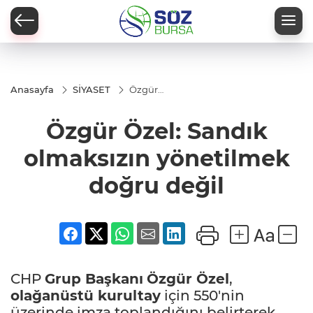
Anasayfa
SİYASET
Özgür
Özel:
Sandık
Özgür Özel: Sandık
olmaksızın
yönetilmek
doğru
olmaksızın yönetilmek
değil
doğru değil
CHP
Grup Başkanı
Özgür Özel
,
olağanüstü kurultay
için 550'nin
üzerinde imza toplandığını belirterek,