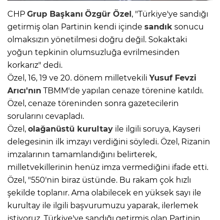
CHP
Grup Başkanı
Özgür Özel
, "Türkiye'ye sandığı
getirmiş olan Partinin kendi içinde
sandık
sonucu
olmaksızın yönetilmesi doğru değil. Sokaktaki
yoğun tepkinin olumsuzluğa evrilmesinden
korkarız" dedi.
Özel, 16, 19 ve 20. dönem milletvekili
Yusuf Fevzi
Arıcı'nın
TBMM'de yapılan cenaze törenine katıldı.
Özel, cenaze töreninden sonra gazetecilerin
sorularını cevapladı.
Özel,
olağanüstü kurultay
ile ilgili soruya, Kayseri
delegesinin ilk imzayı verdiğini söyledi. Özel, Rizanin
imzalarının tamamlandığını belirterek,
milletvekillerinin henüz imza vermediğini ifade etti.
Özel, "550'nin biraz üstünde. Bu rakam çok hızlı
şekilde toplanır. Ama olabilecek en yüksek sayı ile
kurultay ile ilgili başvurumuzu yaparak, ilerlemek
istiyoruz. Türkiye'ye sandığı getirmiş olan Partinin