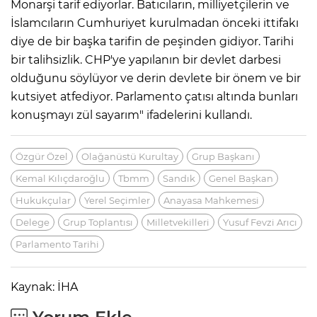
Monarşi tarif ediyorlar. Batıcıların, milliyetçilerin ve
İslamcıların Cumhuriyet kurulmadan önceki ittifakı
diye de bir başka tarifin de peşinden gidiyor. Tarihi
bir talihsizlik. CHP'ye yapılanın bir devlet darbesi
olduğunu söylüyor ve derin devlete bir önem ve bir
kutsiyet atfediyor. Parlamento çatısı altında bunları
konuşmayı zül sayarım" ifadelerini kullandı.
Özgür Özel
Olağanüstü Kurultay
Grup Başkanı
Kemal Kılıçdaroğlu
Tbmm
Sandık
Genel Başkan
Hukukçular
Yerel Seçimler
Anayasa Mahkemesi
Delege
Grup Toplantısı
Milletvekilleri
Yusuf Fevzi Arıcı
Parlamento Tarihi
Kaynak: İHA