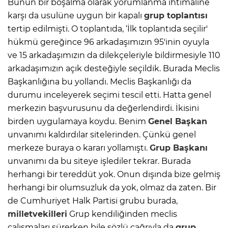
Bunun bir boşalma olarak yorumlanma ihtimaline
karşı da usulüne uygun bir kapalı
grup toplantısı
tertip edilmişti. O toplantıda, ‘İlk toplantıda seçilir'
hükmü gereğince 96 arkadaşımızın 95'inin oyuyla
ve 15 arkadaşımızın da dilekçeleriyle bildirmesiyle 110
arkadaşımızın açık desteğiyle seçildik. Burada Meclis
Başkanlığına bu yollandı. Meclis Başkanlığı da
durumu inceleyerek seçimi tescil etti. Hatta genel
merkezin başvurusunu da değerlendirdi. İkisini
birden uygulamaya koydu. Benim
Genel Başkan
unvanımı kaldırdılar sitelerinden. Çünkü genel
merkeze buraya o kararı yollamıştı.
Grup Başkanı
unvanımı da bu siteye işlediler tekrar. Burada
herhangi bir tereddüt yok. Onun dışında bize gelmiş
herhangi bir olumsuzluk da yok, olmaz da zaten. Bir
de Cumhuriyet Halk Partisi grubu burada,
milletvekilleri
Grup kendiliğinden meclis
çalışmaları sürerken bile sözlü çağrıyla da
grup